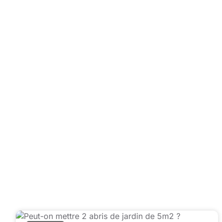
régleme
l’ADEM
Indép
en gard
Pourquoi lire
Pratiq
compara
ou l’is
Optimi
démarc
Respon
l’envir