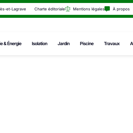
rès-et-Lagrave
Charte éditoriale
Mentions légales
À propos
ie & Énergie
Isolation
Jardin
Piscine
Travaux
A
septembre 29, 202