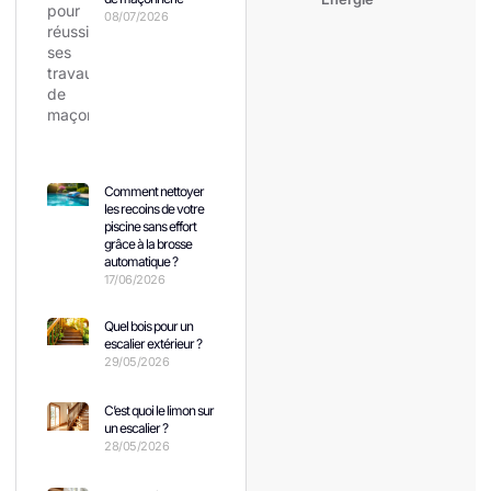
08/07/2026
Comment nettoyer
les recoins de votre
piscine sans effort
grâce à la brosse
automatique ?
17/06/2026
Quel bois pour un
escalier extérieur ?
29/05/2026
C’est quoi le limon sur
un escalier ?
28/05/2026