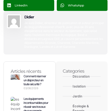
LinkedIn
WhatsApp
Didier
Je suis Didier, directeur de publication et auteur principal
du blog professionnel d’Isol’R, avec plus de 20 ans
d’expérience dans le secteur du bâtiment, spécialisé
dans l’isolation thermique écologique. Basé à
Ambarès‑et‑Lagrave (33), je couvre personnellement les
départements Gironde, Charente, Charente‑Maritime,
Dordogne, Landes et Lot‑et‑Garonne
Categories
Articles récents
Comment réarmer
Décoration
un disjoncteur en
toute sécurité ?
Isolation
03/08/2026
Jardin
Les équipements
incontournables pour
Écologie &
réussir ses travaux
de maçonnerie
Énergie