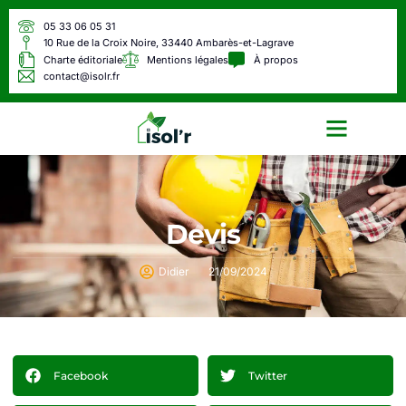
05 33 06 05 31
10 Rue de la Croix Noire, 33440 Ambarès-et-Lagrave
Charte éditoriale
Mentions légales
À propos
contact@isolr.fr
Écologie & Énergie
Devis
Didier
21/09/2024
Facebook
Twitter