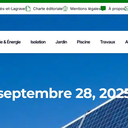
rès-et-Lagrave
Charte éditoriale
Mentions légales
À propos
ie & Énergie
Isolation
Jardin
Piscine
Travaux
A
septembre 28, 202