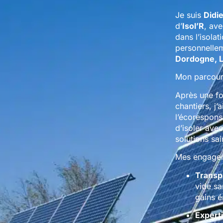
Je suis
Didi
d’
Isol’R
, av
dans l’isola
personnelle
Dordogne, L
Mon parcou
Après une fo
chantiers, j’
l’écoresponsa
d’isoler ave
solutions sai
Mes engagem
Transp
vide sa
gains é
Experti