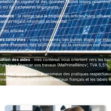
ntation en vigueur et des données fiables issues notammen
E ou de partenaires engageants.
endance
: je rédige seul la plupart des articles, sans influen
ant un regard informatif et impartial.
 mes articles ?
ues concrètes
: vous y trouverez des guides étape par étap
tifs d’isolants, des explications sur la ventilation des vides
olation par soufflage.
sation des aides
: mes contenus vous orientent vers les bo
hes pour financer vos travaux (MaPrimeRénov’, TVA 5,5%
sabilité écologique
: je promeus des pratiques respectueu
onnement, en favorisant les matériaux français et les labels 