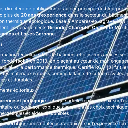
er
, directeur de publication et auteur principal du blog prof
ec plus de
20 ans d’expérience
dans le secteur du bâtiment,
tion thermique écologique. Basé à Ambarès‑et‑Lagrave (33),
ment les départements
Gironde, Charente, Charente‑Marit
andes et Lot‑et‑Garonne.
rs
rmation technique dans le bâtiment et plusieurs années sur 
ai fondé
Isol’R
en 2013, en plaçant au cœur de mon engage
bilité et la performance thermique. Certifié RGE, j’ai fait le
c des matériaux naturels comme la laine de coton recyclée,
nes et durables.
ents éditoriaux
arence et pédagogie
: chaque article (comme ceux sur l’is
nitaire ou sous-sol) explique clairement les choix technique
nergétiques et aides disponibles .
se certifiée
: mes contenus s’appuient sur l’expérience terra