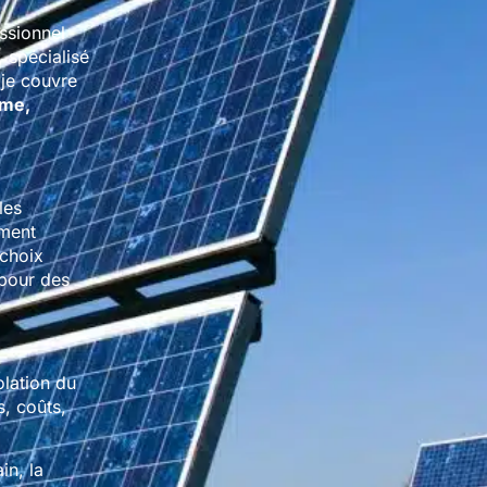
essionnel
 spécialisé
 je couvre
ime,
les
ment
 choix
 pour des
olation du
s, coûts,
in, la