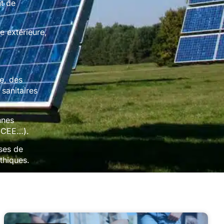
t de
ce extérieure,
e, des
 sanitaires
nnes
, CEE…).
ses de
éthiques.