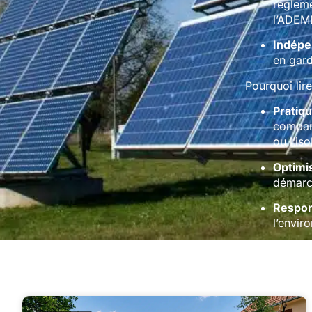
régleme
l’ADEM
Indép
en gard
Pourquoi lire
Pratiq
compara
ou l’is
Optimi
démarc
Respon
l’envir