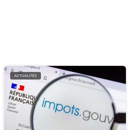
étape, des comparatifs d’isolants, des explications sur la
ventilation des vides sanitaires ou l’isolation par soufflage.
Optimisation des aides
: mes contenus vous orientent vers
les bonnes démarches pour financer vos travaux
(MaPrimeRénov’, TVA 5,5%, CEE…).
Responsabilité écologique
: je promeus des pratiques
respectueuses de l’environnement, en favorisant les matériaux
français et les labels éthiques.
ACTUALITÉS