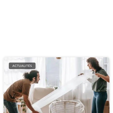
étape, des comparatifs d’isolants, des explications sur la
ventilation des vides sanitaires ou l’isolation par soufflage.
Optimisation des aides
: mes contenus vous orientent vers
les bonnes démarches pour financer vos travaux
(MaPrimeRénov’, TVA 5,5%, CEE…).
Responsabilité écologique
: je promeus des pratiques
respectueuses de l’environnement, en favorisant les matériaux
français et les labels éthiques.
ACTUALITÉS