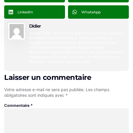
LinkedIn
WhatsApp
Didier
Je suis Didier, directeur de publication et auteur principal
du blog professionnel d’Isol’R, avec plus de 20 ans
d’expérience dans le secteur du bâtiment, spécialisé
dans l’isolation thermique écologique. Basé à
Ambarès‑et‑Lagrave (33), je couvre personnellement les
départements Gironde, Charente, Charente‑Maritime,
Dordogne, Landes et Lot‑et‑Garonne
Laisser un commentaire
Votre adresse e-mail ne sera pas publiée.
Les champs
obligatoires sont indiqués avec
*
Commentaire
*