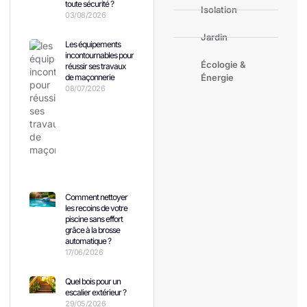
toute sécurité ?
Isolation
03/08/2026
Jardin
Les équipements
incontournables pour
Écologie &
réussir ses travaux
de maçonnerie
Énergie
08/07/2026
Comment nettoyer
les recoins de votre
piscine sans effort
grâce à la brosse
automatique ?
17/06/2026
Quel bois pour un
escalier extérieur ?
29/05/2026