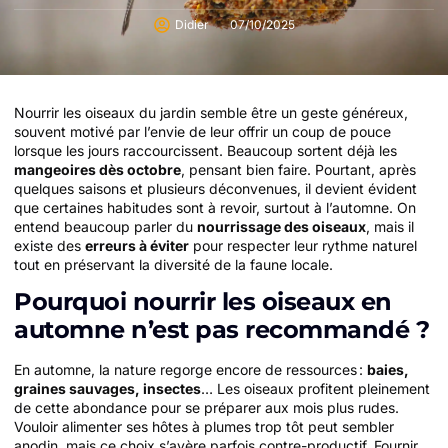
Didier
07/10/2025
Nourrir les oiseaux du jardin semble être un geste généreux,
souvent motivé par l’envie de leur offrir un coup de pouce
lorsque les jours raccourcissent. Beaucoup sortent déjà les
mangeoires dès octobre
, pensant bien faire. Pourtant, après
quelques saisons et plusieurs déconvenues, il devient évident
que certaines habitudes sont à revoir, surtout à l’automne. On
entend beaucoup parler du
nourrissage des oiseaux
, mais il
existe des
erreurs à éviter
pour respecter leur rythme naturel
tout en préservant la diversité de la faune locale.
Pourquoi nourrir les oiseaux en
automne n’est pas recommandé ?
En automne, la nature regorge encore de ressources :
baies,
graines sauvages, insectes
… Les oiseaux profitent pleinement
de cette abondance pour se préparer aux mois plus rudes.
Vouloir alimenter ses hôtes à plumes trop tôt peut sembler
anodin, mais ce choix s’avère parfois contre-productif. Fournir