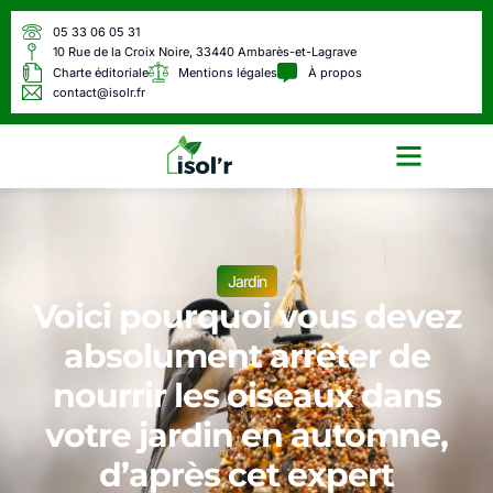
05 33 06 05 31
10 Rue de la Croix Noire, 33440 Ambarès-et-Lagrave
Charte éditoriale
Mentions légales
À propos
contact@isolr.fr
Écologie & Énergie
Jardin
Voici pourquoi vous devez
absolument arrêter de
nourrir les oiseaux dans
votre jardin en automne,
d’après cet expert