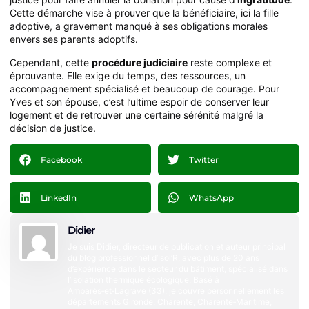
Cette démarche vise à prouver que la bénéficiaire, ici la fille
adoptive, a gravement manqué à ses obligations morales
envers ses parents adoptifs.
Cependant, cette
procédure judiciaire
reste complexe et
éprouvante. Elle exige du temps, des ressources, un
accompagnement spécialisé et beaucoup de courage. Pour
Yves et son épouse, c’est l’ultime espoir de conserver leur
logement et de retrouver une certaine sérénité malgré la
décision de justice.
Facebook
Twitter
LinkedIn
WhatsApp
Didier
Je suis Didier, directeur de publication et auteur principal
du blog professionnel d’Isol’R, avec plus de 20 ans
d’expérience dans le secteur du bâtiment, spécialisé dans
l’isolation thermique écologique. Basé à
Ambarès‑et‑Lagrave (33), je couvre personnellement les
départements Gironde, Charente, Charente‑Maritime,