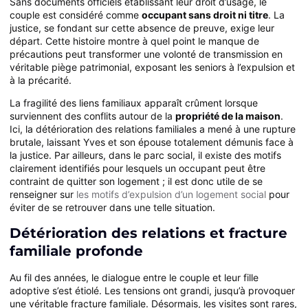
Sans documents officiels établissant leur droit d’usage, le
couple est considéré comme
occupant sans droit ni titre
. La
justice, se fondant sur cette absence de preuve, exige leur
départ. Cette histoire montre à quel point le manque de
précautions peut transformer une volonté de transmission en
véritable piège patrimonial, exposant les seniors à l’expulsion et
à la précarité.
La fragilité des liens familiaux apparaît crûment lorsque
surviennent des conflits autour de la
propriété de la maison
.
Ici, la détérioration des relations familiales a mené à une rupture
brutale, laissant Yves et son épouse totalement démunis face à
la justice. Par ailleurs, dans le parc social, il existe des motifs
clairement identifiés pour lesquels un occupant peut être
contraint de quitter son logement ; il est donc utile de se
renseigner sur
les motifs d’expulsion d’un logement social
pour
éviter de se retrouver dans une telle situation.
Détérioration des relations et fracture
familiale profonde
Au fil des années, le dialogue entre le couple et leur fille
adoptive s’est étiolé. Les tensions ont grandi, jusqu’à provoquer
une véritable fracture familiale. Désormais, les visites sont rares,