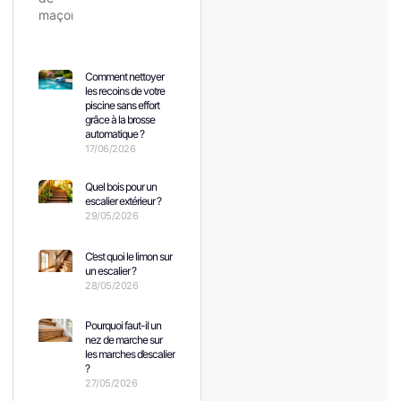
Comment nettoyer
les recoins de votre
piscine sans effort
grâce à la brosse
automatique ?
17/06/2026
Quel bois pour un
escalier extérieur ?
29/05/2026
C’est quoi le limon sur
un escalier ?
28/05/2026
Pourquoi faut-il un
nez de marche sur
les marches d’escalier
?
27/05/2026