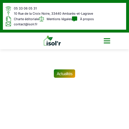
05 33 06 05 31
10 Rue de la Croix Noire, 33440 Ambarès-et-Lagrave
Charte éditoriale
Mentions légales
À propos
contact@isolr.fr
Écologie & Énergie
Actualités
À 87 ans, ce couple de
seniors avec une retraite de
1800 euros expulsé par sa
fille adoptive : « Je veux
rester dans ma maison »