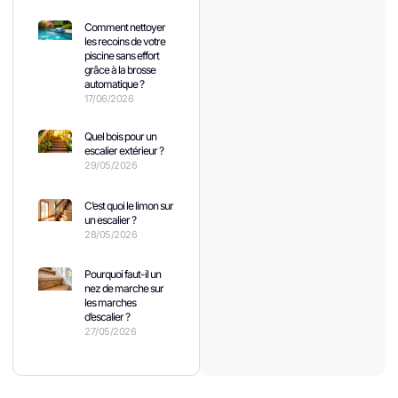
Comment nettoyer
les recoins de votre
piscine sans effort
grâce à la brosse
automatique ?
17/06/2026
Quel bois pour un
escalier extérieur ?
29/05/2026
C’est quoi le limon sur
un escalier ?
28/05/2026
Pourquoi faut-il un
nez de marche sur
les marches
d’escalier ?
27/05/2026