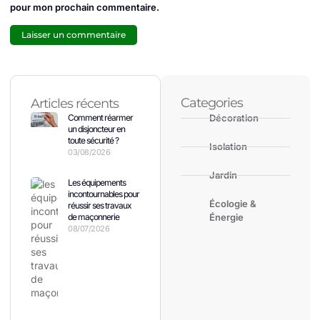
pour mon prochain commentaire.
Categories
Articles récents
Comment réarmer
Décoration
un disjoncteur en
toute sécurité ?
Isolation
03/08/2026
Jardin
Les équipements
incontournables pour
Écologie &
réussir ses travaux
de maçonnerie
Énergie
08/07/2026