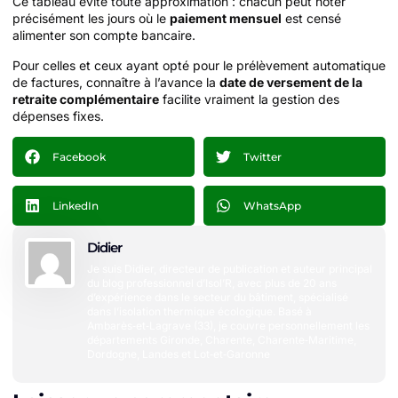
Ce tableau évite toute approximation : chacun peut noter
précisément les jours où le
paiement mensuel
est censé
alimenter son compte bancaire.
Pour celles et ceux ayant opté pour le prélèvement automatique
de factures, connaître à l’avance la
date de versement de la
retraite complémentaire
facilite vraiment la gestion des
dépenses fixes.
Facebook
Twitter
LinkedIn
WhatsApp
Didier
Je suis Didier, directeur de publication et auteur principal
du blog professionnel d’Isol’R, avec plus de 20 ans
d’expérience dans le secteur du bâtiment, spécialisé
dans l’isolation thermique écologique. Basé à
Ambarès‑et‑Lagrave (33), je couvre personnellement les
départements Gironde, Charente, Charente‑Maritime,
Dordogne, Landes et Lot‑et‑Garonne