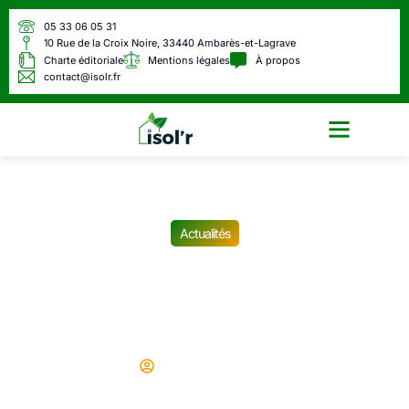
05 33 06 05 31
10 Rue de la Croix Noire, 33440 Ambarès-et-Lagrave
Charte éditoriale
Mentions légales
À propos
contact@isolr.fr
Écologie & Énergie
Actualités
Agirc-Arrco : c’est confirmé,
voici la date de versement
de votre pension en juillet
Didier
24/06/2025