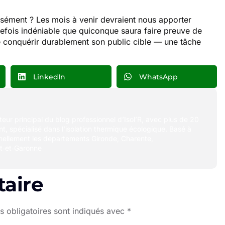
sément ? Les mois à venir devraient nous apporter
outefois indéniable que quiconque saura faire preuve de
e conquérir durablement son public cible — une tâche
LinkedIn
WhatsApp
uteur principal du blog professionnel d’Isol’R, avec plus de 20
t, spécialisé dans l’isolation thermique écologique. Basé à
nellement les départements Gironde, Charente,
t‑et‑Garonne
aire
 obligatoires sont indiqués avec
*