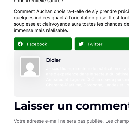
concurrentielle saturée.
Comment Auchan choisira-t-elle de s’y prendre préci
quelques indices quant à l’orientation prise. Il est t
souplesse et clairvoyance aura toutes les chances d
immense mais réalisable.
Facebook
Twitter
Didier
Je suis Didier, directeur de publication et a
ans d’expérience dans le secteur du bâtimen
Ambarès‑et‑Lagrave (33), je couvre person
Charente‑Maritime, Dordogne, Landes et Lo
Laisser un comment
Votre adresse e-mail ne sera pas publiée.
Les champs