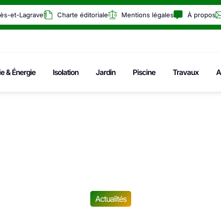
rès-et-Lagrave
Charte éditoriale
Mentions légales
À propos
ie & Énergie
Isolation
Jardin
Piscine
Travaux
A
Actualités
an : voici la liste d