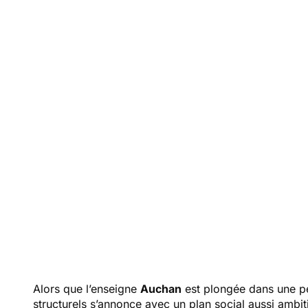
su
dispar
les
Alors que l’enseigne
Auchan
est plongée dans une p
structurels s’annonce avec un plan social aussi amb