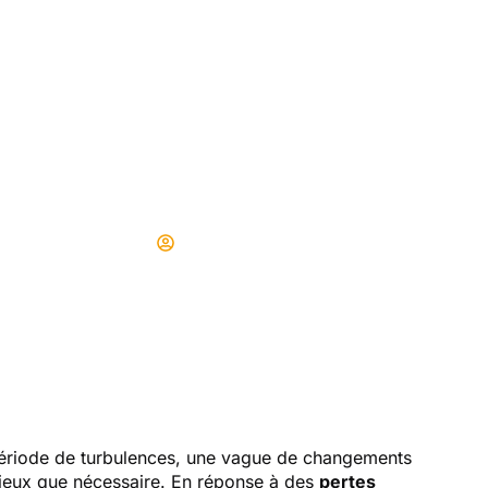
permarchés qui v
aître très prochai
 clients sont conste
Didier
23/03/2025
ériode de turbulences, une vague de changements
itieux que nécessaire. En réponse à des
pertes