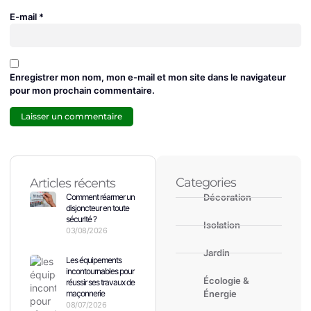
E-mail
*
Enregistrer mon nom, mon e-mail et mon site dans le navigateur
pour mon prochain commentaire.
Categories
Articles récents
Comment réarmer un
Décoration
disjoncteur en toute
sécurité ?
Isolation
03/08/2026
Jardin
Les équipements
incontournables pour
Écologie &
réussir ses travaux de
maçonnerie
Énergie
08/07/2026