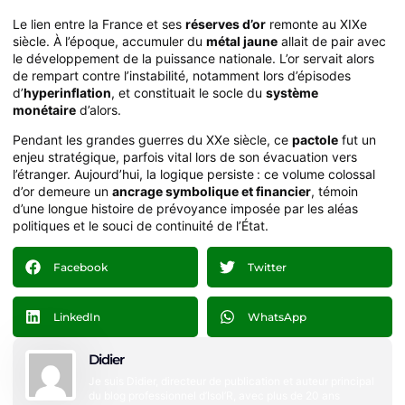
Le lien entre la France et ses
réserves d’or
remonte au XIXe
siècle. À l’époque, accumuler du
métal jaune
allait de pair avec
le développement de la puissance nationale. L’or servait alors
de rempart contre l’instabilité, notamment lors d’épisodes
d’
hyperinflation
, et constituait le socle du
système
monétaire
d’alors.
Pendant les grandes guerres du XXe siècle, ce
pactole
fut un
enjeu stratégique, parfois vital lors de son évacuation vers
l’étranger. Aujourd’hui, la logique persiste : ce volume colossal
d’or demeure un
ancrage symbolique et financier
, témoin
d’une longue histoire de prévoyance imposée par les aléas
politiques et le souci de continuité de l’État.
Facebook
Twitter
LinkedIn
WhatsApp
Didier
Je suis Didier, directeur de publication et auteur principal
du blog professionnel d’Isol’R, avec plus de 20 ans