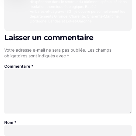
d’expérience dans le secteur du bâtiment, spécialisé dans
l’isolation thermique écologique. Basé à
Ambarès‑et‑Lagrave (33), je couvre personnellement les
départements Gironde, Charente, Charente‑Maritime,
Dordogne, Landes et Lot‑et‑Garonne
Laisser un commentaire
Votre adresse e-mail ne sera pas publiée.
Les champs
obligatoires sont indiqués avec
*
Commentaire
*
Nom
*