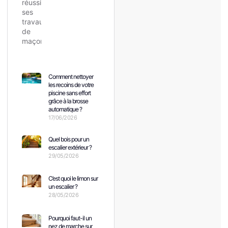
Comment nettoyer
les recoins de votre
piscine sans effort
grâce à la brosse
automatique ?
17/06/2026
Quel bois pour un
escalier extérieur ?
29/05/2026
C’est quoi le limon sur
un escalier ?
28/05/2026
Pourquoi faut-il un
nez de marche sur