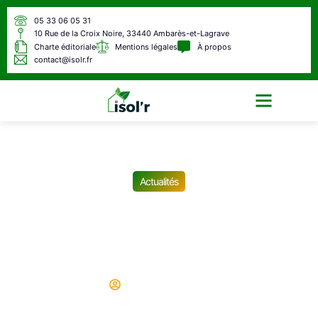
05 33 06 05 31
10 Rue de la Croix Noire, 33440 Ambarès-et-Lagrave
Charte éditoriale
Mentions légales
À propos
contact@isolr.fr
Écologie & Énergie
Actualités
Banque de France : la vérité
sur le pactole des réserves
d’or de l’Etat, c’est révoltant
Didier
15/06/2025