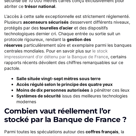
sécurisé de 10 000 mètres carrés conçu exclusivement pour
abriter ce
trésor national
.
L’accès à cette salle exceptionnelle est strictement réglementé.
Plusieurs
ascenseurs sécurisés
desservent différents niveaux,
protégés par des
tourelles d’acier
et des dispositifs
technologiques dernier cri. Chaque entrée ou sortie suit un
protocole rigoureux, rendant la
gestion des
réserves
particulièrement sûre et exemplaire parmi les banques
centrales mondiales. Pour en savoir plus sur
le stock
impressionnant d’or détenu par la Banque de France
, certains
rapports récents dévoilent des chiffres remarquables sur ce
pactole.
Salle située vingt-sept mètres sous terre
Accès régulé selon le principe des quatre yeux
Moins de dix personnes autorisées
à pénétrer ces lieux
Systèmes de sécurité
issus des meilleures technologies
modernes
Combien vaut réellement l’or
stocké par la Banque de France ?
Parmi toutes les spéculations autour des
coffres français
, la