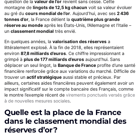
question de la
valeur de l’or
revient sans cesse. Cette
montagne de
lingots de 12,5 kg chacun
voit sa valeur évoluer
au gré du
cours mondial de l’or
. Aujourd’hui, avec ses
2 436
tonnes d’or
, la France détient la
quatrième plus grande
réserve au monde
après les États-Unis, l’Allemagne et l’Italie –
un
classement mondial
très envié.
En quelques années, la
valorisation des réserves
a
littéralement explosé. À la fin de 2018, elles représentaient
environ
87,8 milliards d’euros
. Ce chiffre impressionnant a
grimpé à
plus de 177 milliards d’euros
aujourd’hui. Sans
déplacer un seul lingot, la
Banque de France
profite d’une santé
financière renforcée grâce aux variations du marché. Difficile de
trouver un
actif stratégique
aussi stable et précieux. Par
ailleurs, certaines aides financières peuvent également avoir un
impact significatif sur le compte bancaire des Français, comme
le montre l’exemple récent de
virements ponctuels versés grâce
à de nouvelles mesures sociales
.
Quelle est la place de la France
dans le classement mondial des
réserves d’or ?