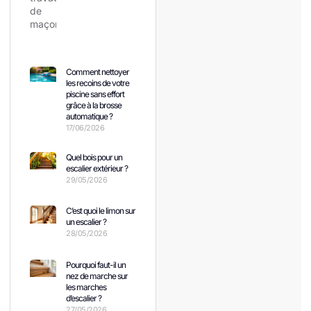
Comment nettoyer
les recoins de votre
piscine sans effort
grâce à la brosse
automatique ?
17/06/2026
Quel bois pour un
escalier extérieur ?
29/05/2026
C’est quoi le limon sur
un escalier ?
28/05/2026
Pourquoi faut-il un
nez de marche sur
les marches
d’escalier ?
27/05/2026