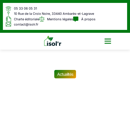
05 33 06 05 31
10 Rue de la Croix Noire, 33440 Ambarès-et-Lagrave
Charte éditoriale
Mentions légales
À propos
contact@isolr.fr
Écologie & Énergie
Actualités
Bien plus qu’Emmanuel
Macron : Voici le salaire
hallucinant du
« fonctionnaire le mieux
payé de France »