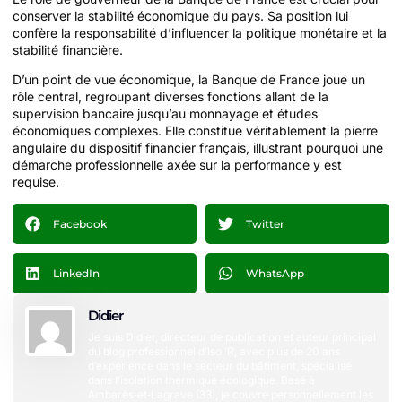
conserver la stabilité économique du pays. Sa position lui
confère la responsabilité d’influencer la politique monétaire et la
stabilité financière.
D’un point de vue économique, la Banque de France joue un
rôle central, regroupant diverses fonctions allant de la
supervision bancaire jusqu’au monnayage et études
économiques complexes. Elle constitue véritablement la pierre
angulaire du dispositif financier français, illustrant pourquoi une
démarche professionnelle axée sur la performance y est
requise.
Facebook
Twitter
LinkedIn
WhatsApp
Didier
Je suis Didier, directeur de publication et auteur principal
du blog professionnel d’Isol’R, avec plus de 20 ans
d’expérience dans le secteur du bâtiment, spécialisé
dans l’isolation thermique écologique. Basé à
Ambarès‑et‑Lagrave (33), je couvre personnellement les