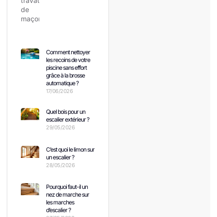
Comment nettoyer
les recoins de votre
piscine sans effort
grâce à la brosse
automatique ?
17/06/2026
Quel bois pour un
escalier extérieur ?
29/05/2026
C’est quoi le limon sur
un escalier ?
28/05/2026
Pourquoi faut-il un
nez de marche sur
les marches
d’escalier ?