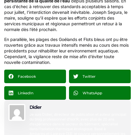
persistante de la qualité de l’eau
depuis plusieurs saisons. En
cas d’échec à retrouver des standards acceptables à temps
pour juillet, l’interdiction devenait inévitable. Joseph Segura, le
maire, souligne qu’il espère que les efforts conjoints des
services municipaux et régionaux permettront un retour à la
normale dès l’été prochain.
En parallèle, les plages des Goélands et Flots bleus ont pu être
rouvertes grâce aux travaux intensifs menés au cours des mois
précédents pour réhabiliter leur environnement aquatique.
Cependant, la vigilance reste de mise afin d’éviter toute
nouvelle contamination.
Facebook
Twitter
LinkedIn
WhatsApp
Didier
Je suis Didier, directeur de publication et auteur principal
du blog professionnel d’Isol’R, avec plus de 20 ans
d’expérience dans le secteur du bâtiment, spécialisé
dans l’isolation thermique écologique. Basé à
Ambarès‑et‑Lagrave (33), je couvre personnellement les