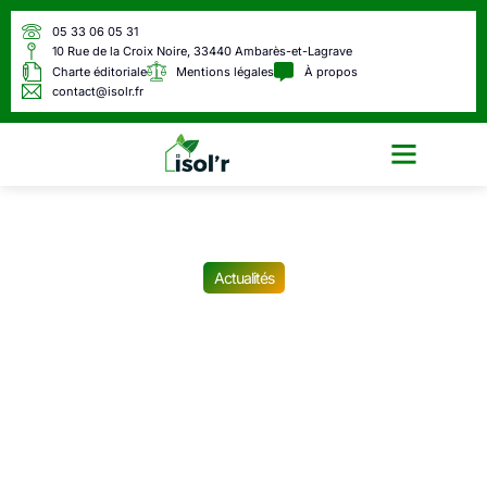
05 33 06 05 31
10 Rue de la Croix Noire, 33440 Ambarès-et-Lagrave
Charte éditoriale
Mentions légales
À propos
contact@isolr.fr
Écologie & Énergie
Actualités
C’est confirmé : ces plages
très prisées de la Côte
d’Azur seront fermées tout
l’été 2025, la baignade y est
interdite