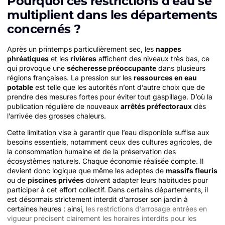
Pourquoi ces restrictions d’eau se
multiplient dans les départements
concernés ?
Après un printemps particulièrement sec, les
nappes
phréatiques
et les
rivières
affichent des niveaux très bas, ce
qui provoque une
sécheresse préoccupante
dans plusieurs
régions françaises. La pression sur les
ressources en eau
potable
est telle que les autorités n’ont d’autre choix que de
prendre des mesures fortes pour éviter tout gaspillage. D’où la
publication régulière de nouveaux
arrêtés préfectoraux
dès
l’arrivée des grosses chaleurs.
Cette limitation vise à garantir que l’eau disponible suffise aux
besoins essentiels, notamment ceux des cultures agricoles, de
la consommation humaine et de la préservation des
écosystèmes naturels. Chaque économie réalisée compte. Il
devient donc logique que même les adeptes de
massifs fleuris
ou de
piscines privées
doivent adapter leurs habitudes pour
participer à cet effort collectif. Dans certains départements, il
est désormais strictement interdit d’arroser son jardin à
certaines heures : ainsi,
les restrictions d’arrosage entrées en
vigueur précisent clairement les horaires interdits pour les