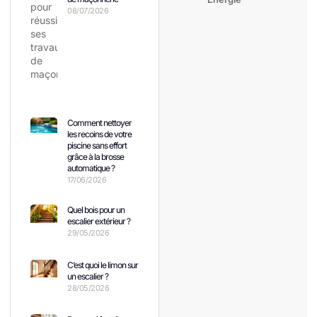
08/07/2026
Comment nettoyer
les recoins de votre
piscine sans effort
grâce à la brosse
automatique ?
17/06/2026
Quel bois pour un
escalier extérieur ?
29/05/2026
C’est quoi le limon sur
un escalier ?
28/05/2026