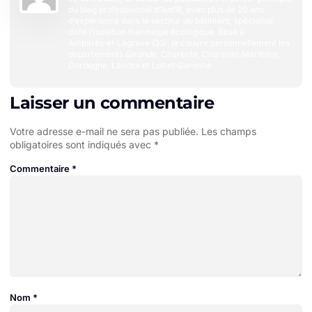
du blog professionnel d’Isol’R, avec plus de 20 ans
d’expérience dans le secteur du bâtiment, spécialisé
dans l’isolation thermique écologique. Basé à
Ambarès‑et‑Lagrave (33), je couvre personnellement les
départements Gironde, Charente, Charente‑Maritime,
Dordogne, Landes et Lot‑et‑Garonne
Laisser un commentaire
Votre adresse e-mail ne sera pas publiée.
Les champs
obligatoires sont indiqués avec
*
Commentaire
*
Nom
*