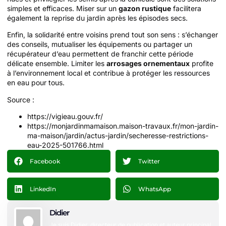
simples et efficaces. Miser sur un
gazon rustique
facilitera
également la reprise du jardin après les épisodes secs.
Enfin, la solidarité entre voisins prend tout son sens : s’échanger
des conseils, mutualiser les équipements ou partager un
récupérateur d’eau permettent de franchir cette période
délicate ensemble. Limiter les
arrosages ornementaux
profite
à l’environnement local et contribue à protéger les ressources
en eau pour tous.
Source :
https://vigieau.gouv.fr/
https://monjardinmamaison.maison-travaux.fr/mon-jardin-
ma-maison/jardin/actus-jardin/secheresse-restrictions-
eau-2025-501766.html
Facebook
Twitter
LinkedIn
WhatsApp
Didier
Je suis Didier, directeur de publication et auteur principal