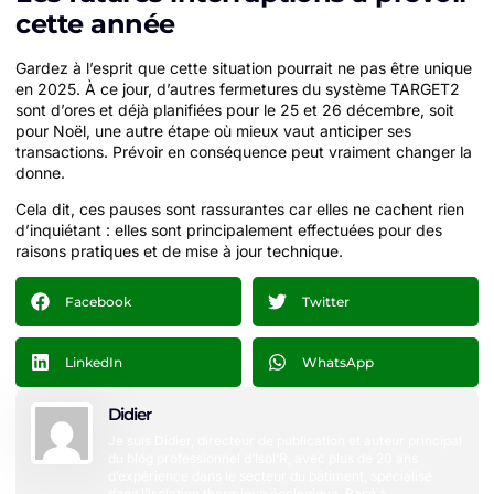
cette année
Gardez à l’esprit que cette situation pourrait ne pas être unique
en 2025. À ce jour, d’autres fermetures du système TARGET2
sont d’ores et déjà planifiées pour le 25 et 26 décembre, soit
pour Noël, une autre étape où mieux vaut anticiper ses
transactions. Prévoir en conséquence peut vraiment changer la
donne.
Cela dit, ces pauses sont rassurantes car elles ne cachent rien
d’inquiétant : elles sont principalement effectuées pour des
raisons pratiques et de mise à jour technique.
Facebook
Twitter
LinkedIn
WhatsApp
Didier
Je suis Didier, directeur de publication et auteur principal
du blog professionnel d’Isol’R, avec plus de 20 ans
d’expérience dans le secteur du bâtiment, spécialisé
dans l’isolation thermique écologique. Basé à