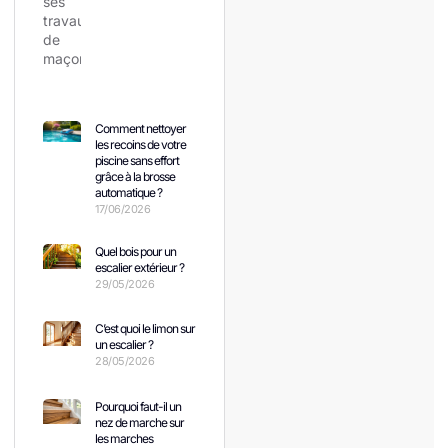
Comment nettoyer
les recoins de votre
piscine sans effort
grâce à la brosse
automatique ?
17/06/2026
Quel bois pour un
escalier extérieur ?
29/05/2026
C’est quoi le limon sur
un escalier ?
28/05/2026
Pourquoi faut-il un
nez de marche sur
les marches