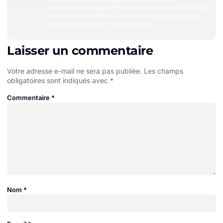
Ambarès‑et‑Lagrave (33), je couvre personnellement les
départements Gironde, Charente, Charente‑Maritime,
Dordogne, Landes et Lot‑et‑Garonne
Laisser un commentaire
Votre adresse e-mail ne sera pas publiée.
Les champs
obligatoires sont indiqués avec
*
Commentaire
*
Nom
*