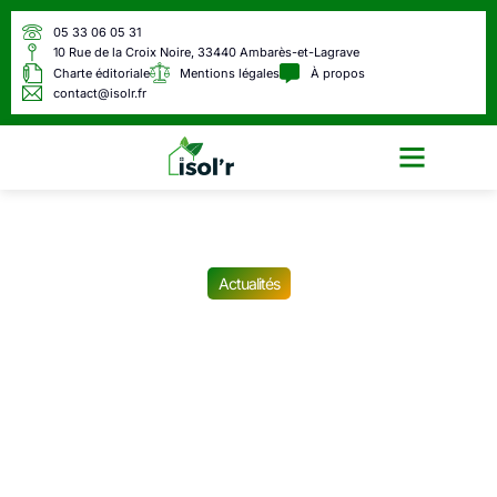
05 33 06 05 31
10 Rue de la Croix Noire, 33440 Ambarès-et-Lagrave
Charte éditoriale
Mentions légales
À propos
contact@isolr.fr
Écologie & Énergie
Actualités
C’est confirmé par les
banques : tous les
virements bancaires vont
être bloqués en France à
partir de cette date