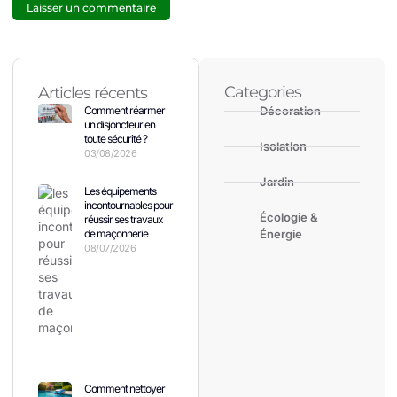
Categories
Articles récents
Comment réarmer
Décoration
un disjoncteur en
toute sécurité ?
Isolation
03/08/2026
Jardin
Les équipements
incontournables pour
Écologie &
réussir ses travaux
de maçonnerie
Énergie
08/07/2026
Comment nettoyer