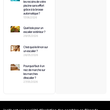
les recoins de votre
piscine sans effort
grâce à la brosse
automatique ?
17/06/2026
Quel bois pour un
escalier extérieur ?
29/05/2026
C’est quoi le limon sur
un escalier ?
28/05/2026
Pourquoi faut-il un
nez de marche sur
les marches
d’escalier ?
27/05/2026