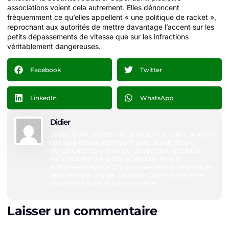
associations voient cela autrement. Elles dénoncent
fréquemment ce qu’elles appellent « une politique de racket »,
reprochant aux autorités de mettre davantage l’accent sur les
petits dépassements de vitesse que sur les infractions
véritablement dangereuses.
Facebook
Twitter
LinkedIn
WhatsApp
Didier
Je suis Didier, directeur de publication et auteur principal
du blog professionnel d’Isol’R, avec plus de 20 ans
d’expérience dans le secteur du bâtiment, spécialisé
dans l’isolation thermique écologique. Basé à
Ambarès‑et‑Lagrave (33), je couvre personnellement les
départements Gironde, Charente, Charente‑Maritime,
Dordogne, Landes et Lot‑et‑Garonne
Laisser un commentaire