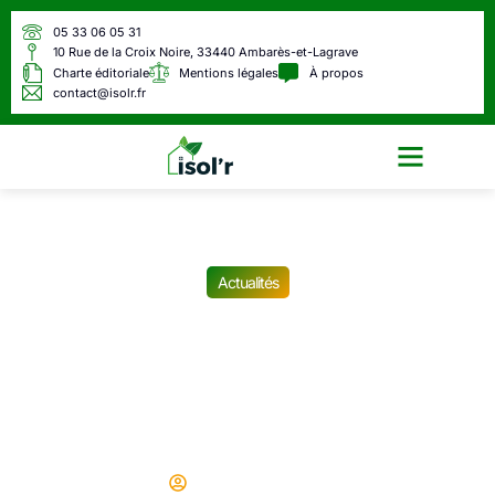
05 33 06 05 31
10 Rue de la Croix Noire, 33440 Ambarès-et-Lagrave
Charte éditoriale
Mentions légales
À propos
contact@isolr.fr
Écologie & Énergie
Actualités
« C’est du racket pur et dur
» : voici pourquoi le nombre
d’amendes va exploser d’ici
fin 2025 en France
Didier
06/06/2025