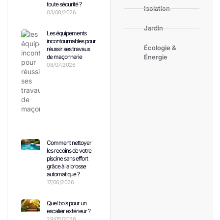
toute sécurité ?
Isolation
03/08/2026
Jardin
Les équipements
incontournables pour
Écologie &
réussir ses travaux
de maçonnerie
Énergie
08/07/2026
Comment nettoyer
les recoins de votre
piscine sans effort
grâce à la brosse
automatique ?
17/06/2026
Quel bois pour un
escalier extérieur ?
29/05/2026