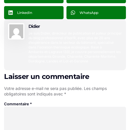
LinkedIn
WhatsApp
Didier
Je suis Didier, directeur de publication et auteur principal
du blog professionnel d’Isol’R, avec plus de 20 ans
d’expérience dans le secteur du bâtiment, spécialisé
dans l’isolation thermique écologique. Basé à
Ambarès‑et‑Lagrave (33), je couvre personnellement les
départements Gironde, Charente, Charente‑Maritime,
Dordogne, Landes et Lot‑et‑Garonne
Laisser un commentaire
Votre adresse e-mail ne sera pas publiée.
Les champs
obligatoires sont indiqués avec
*
Commentaire
*