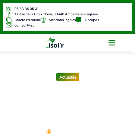
05 33 06 05 31
10 Rue de la Croix Noire, 33440 Ambarès-et-Lagrave
Charte éditoriale
Mentions légales
À propos
contact@isolr.fr
Écologie & Énergie
Actualités
C’est la fin de l’argent
liquide : Voici par quoi il va
être remplacé à partir de fin
2025
Didier
21/04/2025