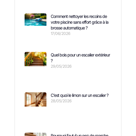
Comment nettoyer les recoins de
votre piscine sans effort grâce à la
brosse automatique ?
17/06/2026
Quel bois pour un escalier extérieur
?
29/05/2026
C’est quoi le limon sur un escalier ?
28/05/2026
Pourquoi faut-il un nez de marche