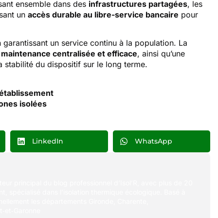
issant ensemble dans des
infrastructures partagées
, les
isant un
accès durable au libre-service bancaire
pour
 garantissant un service continu à la population. La
e
maintenance centralisée et efficace
, ainsi qu’une
stabilité du dispositif sur le long terme.
’établissement
zones isolées
LinkedIn
WhatsApp
uteur principal du blog professionnel d’Isol’R, avec plus de 20
t, spécialisé dans l’isolation thermique écologique. Basé à
nellement les départements Gironde, Charente,
t‑et‑Garonne