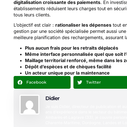
digitalisation croissante des paiements
. En invest
établissements réduisent leurs charges tout en sécur
tous leurs clients.
L’objectif est clair :
rationaliser les dépenses
tout en
gestion par une société spécialisée permet aussi un
meilleure planification des rechargements, assurant la 
Plus aucun frais pour les retraits déplacés
Même interface personnalisée quel que soit l
Maillage territorial renforcé, même dans les 
Dépôt d’espèces et de chèques facilité
Un acteur unique pour la maintenance
Facebook
Twitter
Didier
Je suis Didier, directeur de publication et a
ans d’expérience dans le secteur du bâtimen
Ambarès‑et‑Lagrave (33), je couvre person
Charente‑Maritime, Dordogne, Landes et Lo