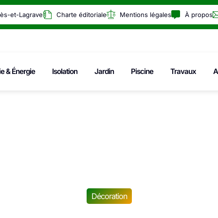
rès-et-Lagrave
Charte éditoriale
Mentions légales
À propos
ie & Énergie
Isolation
Jardin
Piscine
Travaux
A
Décoration
 officiel : Ces 3 b