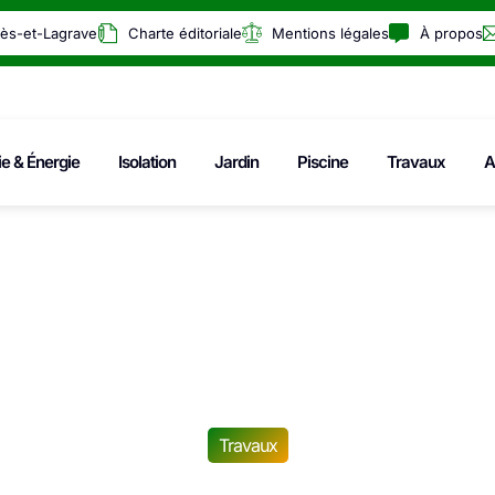
rès-et-Lagrave
Charte éditoriale
Mentions légales
À propos
ie & Énergie
Isolation
Jardin
Piscine
Travaux
A
Travaux
Comment change