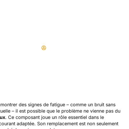
condensateur d’un v
oulant en 6 étapes
Didier
20/06/2025
ontrer des signes de fatigue – comme un bruit sans
uelle – il est possible que le problème ne vienne pas du
eux
. Ce composant joue un rôle essentiel dans le
courant adaptée. Son remplacement est non seulement