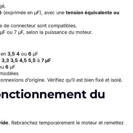
gé.
é
(exprimée en µF), avec une
tension équivalente ou
pe de connecteur sont compatibles.
 µF ou 7 µF, selon la puissance du moteur.
t en
3,5
4
ou
6
µF
3,3
3,5
4,5
5,5
à
7 µF
ou
6
µF
s modèles
nexions d’origine. Vérifiez qu’il est bien fixé et isolé.
 fonctionnement du
vide
. Rebranchez temporairement le moteur et remettez