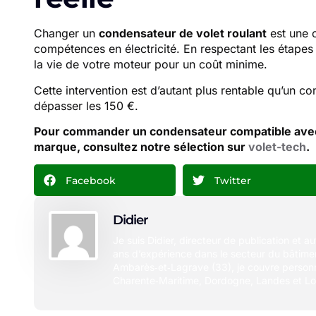
Changer un
condensateur de volet roulant
est une o
compétences en électricité. En respectant les étape
la vie de votre moteur pour un coût minime.
Cette intervention est d’autant plus rentable qu’un c
dépasser les 150 €.
Pour commander un condensateur compatible avec
marque, consultez notre sélection sur
volet-tech
.
Facebook
Twitter
Didier
Je suis Didier, directeur de publication et a
ans d’expérience dans le secteur du bâtimen
Ambarès‑et‑Lagrave (33), je couvre person
Charente‑Maritime, Dordogne, Landes et Lo