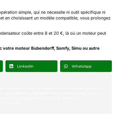
pération simple, qui ne nécessite ni outil spécifique ni
s et en choisissant un modèle compatible, vous prolongez
ondensateur coûte entre 8 et 20 €, là où un moteur peut
 votre moteur Bubendorff, Somfy, Simu ou autre
LinkedIn
WhatsApp
uteur principal du blog professionnel d’Isol’R, avec plus de 20
t, spécialisé dans l’isolation thermique écologique. Basé à
nellement les départements Gironde, Charente,
t‑et‑Garonne