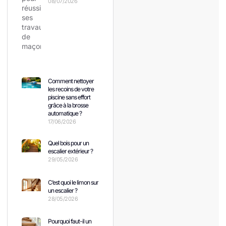
08/07/2026
Comment nettoyer
les recoins de votre
piscine sans effort
grâce à la brosse
automatique ?
17/06/2026
Quel bois pour un
escalier extérieur ?
29/05/2026
C’est quoi le limon sur
un escalier ?
28/05/2026
Pourquoi faut-il un