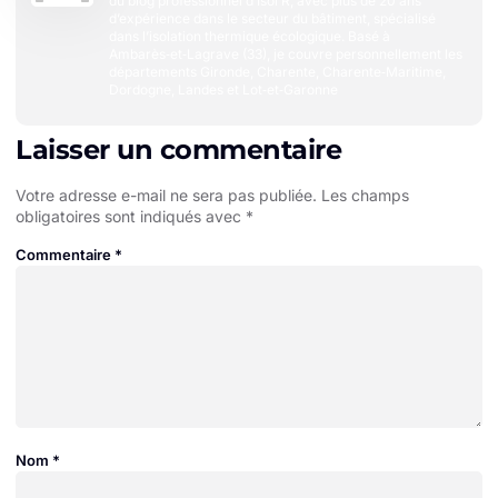
du blog professionnel d’Isol’R, avec plus de 20 ans
d’expérience dans le secteur du bâtiment, spécialisé
dans l’isolation thermique écologique. Basé à
Ambarès‑et‑Lagrave (33), je couvre personnellement les
départements Gironde, Charente, Charente‑Maritime,
Dordogne, Landes et Lot‑et‑Garonne
Laisser un commentaire
Votre adresse e-mail ne sera pas publiée.
Les champs
obligatoires sont indiqués avec
*
Commentaire
*
Nom
*