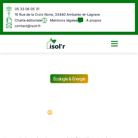
05 33 06 05 31
10 Rue de la Croix Noire, 33440 Ambarès-et-Lagrave
Charte éditoriale
Mentions légales
À propos
contact@isolr.fr
Écologie & Énergie
Écologie & Énergie
Comment fonctionne une
VMC double flux ?
Didier
25/01/2025