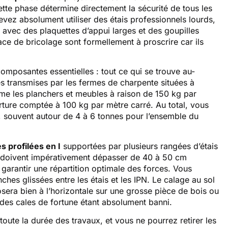
ette phase détermine directement la sécurité de tous les
devez absolument utiliser des étais professionnels lourds,
vec des plaquettes d’appui larges et des goupilles
ce de bricolage sont formellement à proscrire car ils
composantes essentielles : tout ce qui se trouve au-
es transmises par les fermes de charpente situées à
mme les planchers et meubles à raison de 150 kg par
erture comptée à 100 kg par mètre carré. Au total, vous
, souvent autour de 4 à 6 tonnes pour l’ensemble du
s profilées en I
supportées par plusieurs rangées d’étais
es doivent impérativement dépasser de 40 à 50 cm
garantir une répartition optimale des forces. Vous
ches glissées entre les étais et les IPN. Le calage au sol
posera bien à l’horizontale sur une grosse pièce de bois ou
 des cales de fortune étant absolument banni.
toute la durée des travaux, et vous ne pourrez retirer les