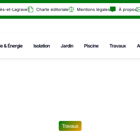
rès-et-Lagrave
Charte éditoriale
Mentions légales
À propos
ie & Énergie
Isolation
Jardin
Piscine
Travaux
A
Travaux
nt réaliser un j