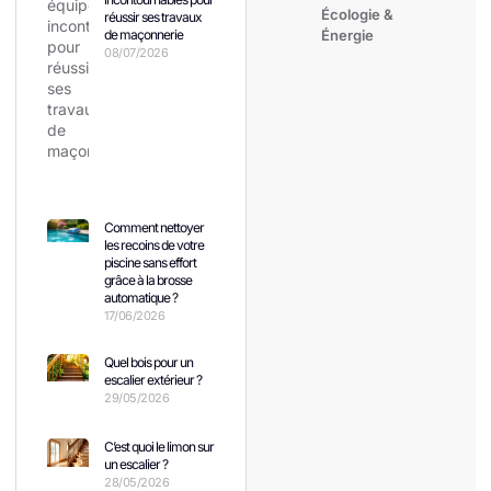
Écologie &
réussir ses travaux
de maçonnerie
Énergie
08/07/2026
Comment nettoyer
les recoins de votre
piscine sans effort
grâce à la brosse
automatique ?
17/06/2026
Quel bois pour un
escalier extérieur ?
29/05/2026
C’est quoi le limon sur
un escalier ?
28/05/2026