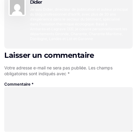
Didier
Je suis Didier, directeur de publication et auteur principal
du blog professionnel d’Isol’R, avec plus de 20 ans
d’expérience dans le secteur du bâtiment, spécialisé
dans l’isolation thermique écologique. Basé à
Ambarès‑et‑Lagrave (33), je couvre personnellement les
départements Gironde, Charente, Charente‑Maritime,
Dordogne, Landes et Lot‑et‑Garonne
Laisser un commentaire
Votre adresse e-mail ne sera pas publiée.
Les champs
obligatoires sont indiqués avec
*
Commentaire
*