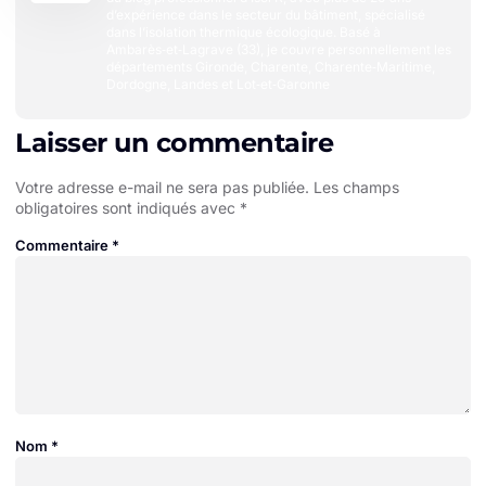
d’expérience dans le secteur du bâtiment, spécialisé
dans l’isolation thermique écologique. Basé à
Ambarès‑et‑Lagrave (33), je couvre personnellement les
départements Gironde, Charente, Charente‑Maritime,
Dordogne, Landes et Lot‑et‑Garonne
Laisser un commentaire
Votre adresse e-mail ne sera pas publiée.
Les champs
obligatoires sont indiqués avec
*
Commentaire
*
Nom
*