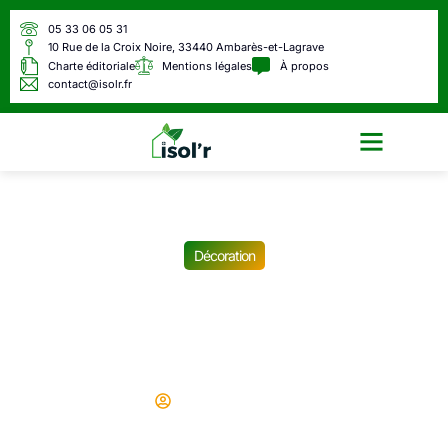
05 33 06 05 31
10 Rue de la Croix Noire, 33440 Ambarès-et-Lagrave
Charte éditoriale
Mentions légales
À propos
contact@isolr.fr
Écologie & Énergie
Décoration
Cuisine blanche : l’élégance
pure au service de votre
intérieur
Didier
11/06/2025