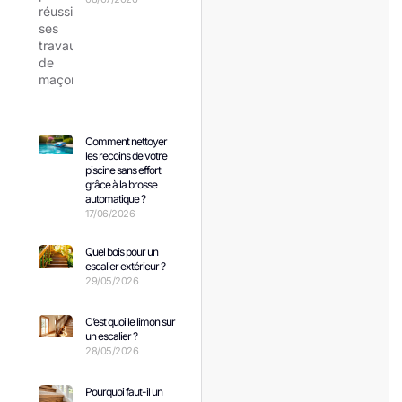
Comment nettoyer
les recoins de votre
piscine sans effort
grâce à la brosse
automatique ?
17/06/2026
Quel bois pour un
escalier extérieur ?
29/05/2026
C’est quoi le limon sur
un escalier ?
28/05/2026
Pourquoi faut-il un