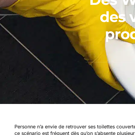
des 
prod
Personne n’a envie de retrouver ses toilettes couver
ce scénario est fréquent dès qu’on s’absente plusieur