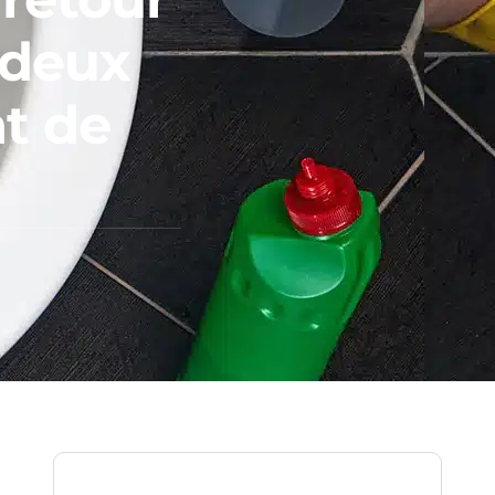
 deux
nt de