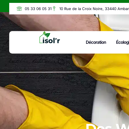
05 33 06 05 31
10 Rue de la Croix Noire, 33440 Amba
Décoration
Écolog
Des WC