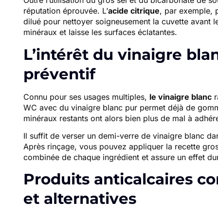
Outre l’utilisation du gros sel et du bicarbonate de so
réputation éprouvée. L’
acide citrique
, par exemple, p
dilué pour nettoyer soigneusement la cuvette avant l
minéraux et laisse les surfaces éclatantes.
L’intérêt du vinaigre bla
préventif
Connu pour ses usages multiples,
le vinaigre blanc
r
WC avec du vinaigre blanc pur permet déjà de gommer
minéraux restants ont alors bien plus de mal à adhér
Il suffit de verser un demi-verre de vinaigre blanc da
Après rinçage, vous pouvez appliquer la recette gros
combinée de chaque ingrédient et assure un effet du
Produits anticalcaires c
et alternatives