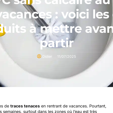
vacances : voici les
uits à mettre ava
partir
Didier
11/07/2025
tes de
traces tenaces
en rentrant de vacances. Pourtant,
s semaines, surtout dans les zones où l’eau est très