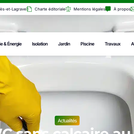
rès-et-Lagrave
Charte éditoriale
Mentions légales
À propos
ie & Énergie
Isolation
Jardin
Piscine
Travaux
A
Actualités
 sans calcaire au