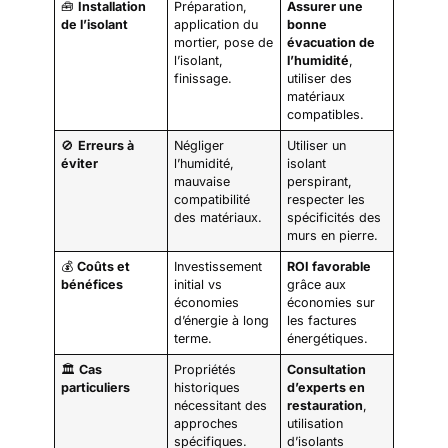
🧰
Installation
Préparation,
Assurer une
de l’isolant
application du
bonne
mortier, pose de
évacuation de
l’isolant,
l’humidité
,
finissage.
utiliser des
matériaux
compatibles.
🚫
Erreurs à
Négliger
Utiliser un
éviter
l’humidité,
isolant
mauvaise
perspirant,
compatibilité
respecter les
des matériaux.
spécificités des
murs en pierre.
💰
Coûts et
Investissement
ROI favorable
bénéfices
initial vs
grâce aux
économies
économies sur
d’énergie à long
les factures
terme.
énergétiques.
🏛️
Cas
Propriétés
Consultation
particuliers
historiques
d’experts en
nécessitant des
restauration
,
approches
utilisation
spécifiques.
d’isolants