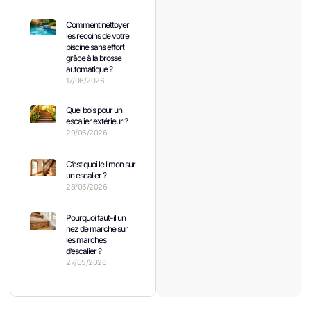
Comment nettoyer
les recoins de votre
piscine sans effort
grâce à la brosse
automatique ?
17/06/2026
Quel bois pour un
escalier extérieur ?
29/05/2026
C’est quoi le limon sur
un escalier ?
28/05/2026
Pourquoi faut-il un
nez de marche sur
les marches
d’escalier ?
27/05/2026