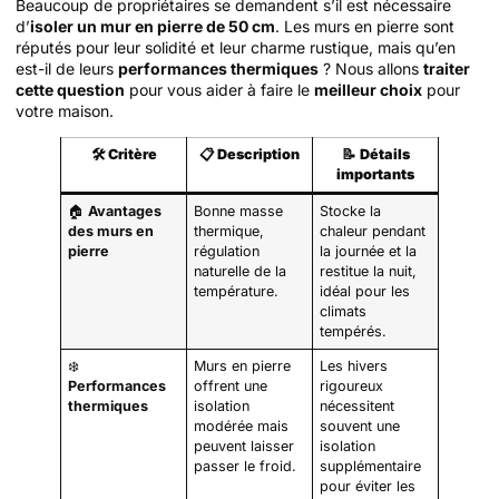
Beaucoup de propriétaires se demandent s’il est nécessaire
d’
isoler un mur en pierre de 50 cm
. Les murs en pierre sont
réputés pour leur solidité et leur charme rustique, mais qu’en
est-il de leurs
performances thermiques
? Nous allons
traiter
cette question
pour vous aider à faire le
meilleur choix
pour
votre maison.
🛠️
Critère
📋
Description
📝
Détails
importants
🏠
Avantages
Bonne masse
Stocke la
des murs en
thermique,
chaleur pendant
pierre
régulation
la journée et la
naturelle de la
restitue la nuit,
température.
idéal pour les
climats
tempérés.
❄️
Murs en pierre
Les hivers
Performances
offrent une
rigoureux
thermiques
isolation
nécessitent
modérée mais
souvent une
peuvent laisser
isolation
passer le froid.
supplémentaire
pour éviter les