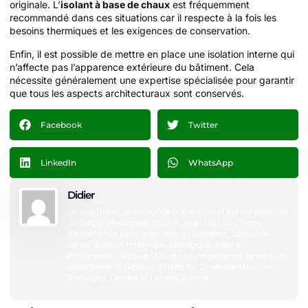
originale. L’
isolant à base de chaux
est fréquemment
recommandé dans ces situations car il respecte à la fois les
besoins thermiques et les exigences de conservation.
Enfin, il est possible de mettre en place une isolation interne qui
n’affecte pas l’apparence extérieure du bâtiment. Cela
nécessite généralement une expertise spécialisée pour garantir
que tous les aspects architecturaux sont conservés.
Facebook
Twitter
LinkedIn
WhatsApp
Didier
Je suis Didier, directeur de publication et auteur principal
du blog professionnel d’Isol’R, avec plus de 20 ans
d’expérience dans le secteur du bâtiment, spécialisé
dans l’isolation thermique écologique. Basé à
Ambarès‑et‑Lagrave (33), je couvre personnellement les
départements Gironde, Charente, Charente‑Maritime,
Dordogne, Landes et Lot‑et‑Garonne