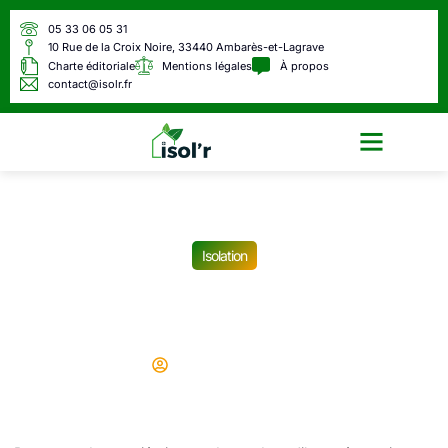
05 33 06 05 31
10 Rue de la Croix Noire, 33440 Ambarès-et-Lagrave
Charte éditoriale
Mentions légales
À propos
contact@isolr.fr
Écologie & Énergie
Isolation
Faut-il isoler un mur en
pierre de 50 cm ?
Didier
04/09/2024