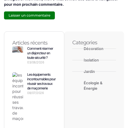
pour mon prochain commentaire.
Categories
Articles récents
Comment réarmer
Décoration
un disjoncteur en
toute sécurité ?
Isolation
03/08/2026
Jardin
Les équipements
incontournables pour
Écologie &
réussir ses travaux
de maçonnerie
Énergie
08/07/2026