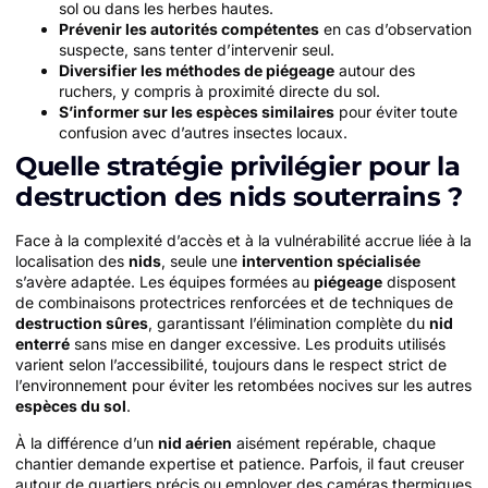
sol ou dans les herbes hautes.
Prévenir les autorités compétentes
en cas d’observation
suspecte, sans tenter d’intervenir seul.
Diversifier les méthodes de piégeage
autour des
ruchers, y compris à proximité directe du sol.
S’informer sur les espèces similaires
pour éviter toute
confusion avec d’autres insectes locaux.
Quelle stratégie privilégier pour la
destruction des nids souterrains ?
Face à la complexité d’accès et à la vulnérabilité accrue liée à la
localisation des
nids
, seule une
intervention spécialisée
s’avère adaptée. Les équipes formées au
piégeage
disposent
de combinaisons protectrices renforcées et de techniques de
destruction sûres
, garantissant l’élimination complète du
nid
enterré
sans mise en danger excessive. Les produits utilisés
varient selon l’accessibilité, toujours dans le respect strict de
l’environnement pour éviter les retombées nocives sur les autres
espèces du sol
.
À la différence d’un
nid aérien
aisément repérable, chaque
chantier demande expertise et patience. Parfois, il faut creuser
autour de quartiers précis ou employer des caméras thermiques