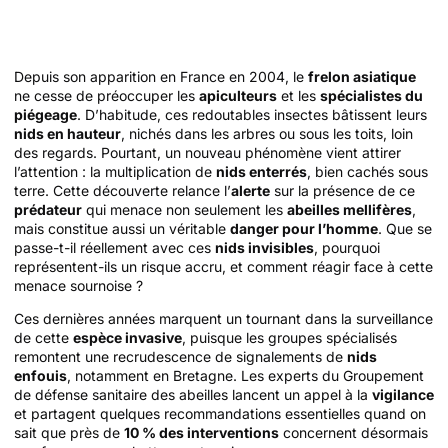
Depuis son apparition en France en 2004, le
frelon asiatique
ne cesse de préoccuper les
apiculteurs
et les
spécialistes du
piégeage
. D’habitude, ces redoutables insectes bâtissent leurs
nids en hauteur
, nichés dans les arbres ou sous les toits, loin
des regards. Pourtant, un nouveau phénomène vient attirer
l’attention : la multiplication de
nids enterrés
, bien cachés sous
terre. Cette découverte relance l’
alerte
sur la présence de ce
prédateur
qui menace non seulement les
abeilles mellifères
,
mais constitue aussi un véritable
danger pour l’homme
. Que se
passe-t-il réellement avec ces
nids invisibles
, pourquoi
représentent-ils un risque accru, et comment réagir face à cette
menace sournoise ?
Ces dernières années marquent un tournant dans la surveillance
de cette
espèce invasive
, puisque les groupes spécialisés
remontent une recrudescence de signalements de
nids
enfouis
, notamment en Bretagne. Les experts du Groupement
de défense sanitaire des abeilles lancent un appel à la
vigilance
et partagent quelques recommandations essentielles quand on
sait que près de
10 % des interventions
concernent désormais