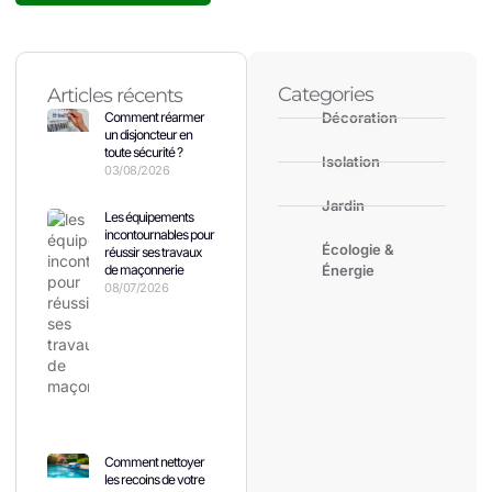
Categories
Articles récents
Comment réarmer
Décoration
un disjoncteur en
toute sécurité ?
Isolation
03/08/2026
Jardin
Les équipements
incontournables pour
Écologie &
réussir ses travaux
de maçonnerie
Énergie
08/07/2026
Comment nettoyer
les recoins de votre