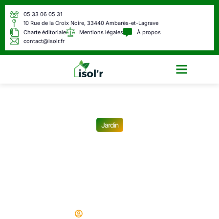
05 33 06 05 31
10 Rue de la Croix Noire, 33440 Ambarès-et-Lagrave
Charte éditoriale
Mentions légales
À propos
contact@isolr.fr
Écologie & Énergie
Jardin
Frelon asiatique : les
spécialistes du piégeage
lancent une alerte après la
découverte de nids enterrés
Didier
09/07/2025