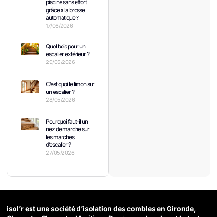
piscine sans effort
grâce à la brosse
automatique ?
17/06/2026
Quel bois pour un
escalier extérieur ?
29/05/2026
C’est quoi le limon sur
un escalier ?
28/05/2026
Pourquoi faut-il un
nez de marche sur
les marches
d’escalier ?
27/05/2026
isol’r est une société d’isolation des combles en Gironde,