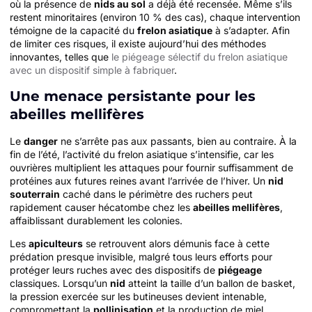
où la présence de
nids au sol
a déjà été recensée. Même s’ils
restent minoritaires (environ 10 % des cas), chaque intervention
témoigne de la capacité du
frelon asiatique
à s’adapter. Afin
de limiter ces risques, il existe aujourd’hui des méthodes
innovantes, telles que
le piégeage sélectif du frelon asiatique
avec un dispositif simple à fabriquer
.
Une menace persistante pour les
abeilles mellifères
Le
danger
ne s’arrête pas aux passants, bien au contraire. À la
fin de l’été, l’activité du frelon asiatique s’intensifie, car les
ouvrières multiplient les attaques pour fournir suffisamment de
protéines aux futures reines avant l’arrivée de l’hiver. Un
nid
souterrain
caché dans le périmètre des ruchers peut
rapidement causer hécatombe chez les
abeilles mellifères
,
affaiblissant durablement les colonies.
Les
apiculteurs
se retrouvent alors démunis face à cette
prédation presque invisible, malgré tous leurs efforts pour
protéger leurs ruches avec des dispositifs de
piégeage
classiques. Lorsqu’un
nid
atteint la taille d’un ballon de basket,
la pression exercée sur les butineuses devient intenable,
compromettant la
pollinisation
et la production de miel.