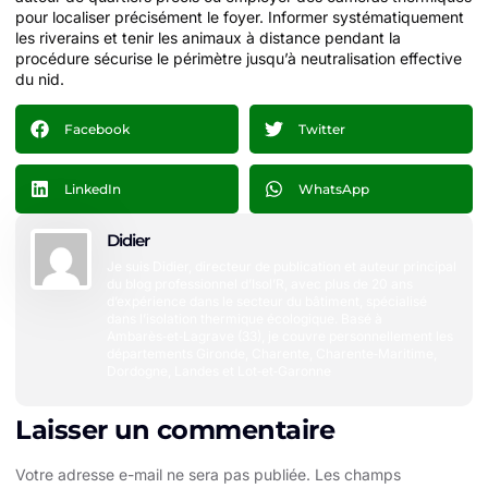
pour localiser précisément le foyer. Informer systématiquement
les riverains et tenir les animaux à distance pendant la
procédure sécurise le périmètre jusqu’à neutralisation effective
du nid.
Facebook
Twitter
LinkedIn
WhatsApp
Didier
Je suis Didier, directeur de publication et auteur principal
du blog professionnel d’Isol’R, avec plus de 20 ans
d’expérience dans le secteur du bâtiment, spécialisé
dans l’isolation thermique écologique. Basé à
Ambarès‑et‑Lagrave (33), je couvre personnellement les
départements Gironde, Charente, Charente‑Maritime,
Dordogne, Landes et Lot‑et‑Garonne
Laisser un commentaire
Votre adresse e-mail ne sera pas publiée.
Les champs