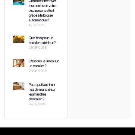
Comment nettoyer
les recoins de votre
piscine sans effort
grâce à la brosse
automatique ?
17/06/2026
Quel bois pour un
escalier extérieur ?
29/05/2026
C’est quoi le limon sur
un escalier ?
28/05/2026
Pourquoi faut-il un
nez de marche sur
les marches
d’escalier ?
27/05/2026