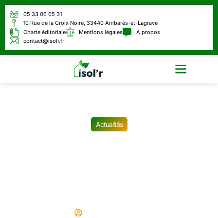
05 33 06 05 31
10 Rue de la Croix Noire, 33440 Ambarès-et-Lagrave
Charte éditoriale
Mentions légales
À propos
contact@isolr.fr
Écologie & Énergie
Actualités
« Je suis caissière dans un
supermarché et voici les
perles des clients que
j’entends tous les jours »
Didier
24/08/2025