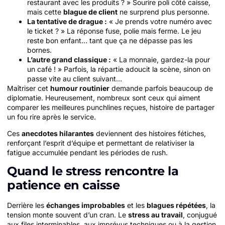
restaurant avec les produits ? » Sourire poli côté caisse,
mais cette
blague de client
ne surprend plus personne.
La tentative de drague :
« Je prends votre numéro avec
le ticket ? » La réponse fuse, polie mais ferme. Le jeu
reste bon enfant… tant que ça ne dépasse pas les
bornes.
L’autre grand classique :
« La monnaie, gardez-la pour
un café ! » Parfois, la répartie adoucit la scène, sinon on
passe vite au client suivant…
Maîtriser cet
humour routinier
demande parfois beaucoup de
diplomatie. Heureusement, nombreux sont ceux qui aiment
comparer les meilleures punchlines reçues, histoire de partager
un fou rire après le service.
Ces
anecdotes hilarantes
deviennent des histoires fétiches,
renforçant l’esprit d’équipe et permettant de relativiser la
fatigue accumulée pendant les périodes de rush.
Quand le stress rencontre la
patience en caisse
Derrière les
échanges improbables
et les
blagues répétées
, la
tension monte souvent d’un cran. Le
stress au travail
, conjugué
aux files interminables, aux imprévus techniques ou à la gestion