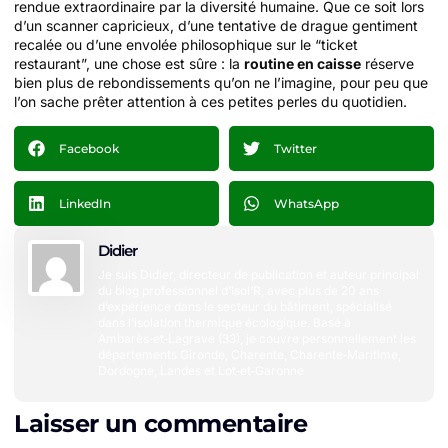
rendue extraordinaire par la diversité humaine. Que ce soit lors
d’un scanner capricieux, d’une tentative de drague gentiment
recalée ou d’une envolée philosophique sur le “ticket
restaurant”, une chose est sûre : la
routine en caisse
réserve
bien plus de rebondissements qu’on ne l’imagine, pour peu que
l’on sache prêter attention à ces petites perles du quotidien.
Facebook
Twitter
LinkedIn
WhatsApp
Didier
Je suis Didier, directeur de publication et auteur principal
du blog professionnel d’Isol’R, avec plus de 20 ans
d’expérience dans le secteur du bâtiment, spécialisé
dans l’isolation thermique écologique. Basé à
Ambarès‑et‑Lagrave (33), je couvre personnellement les
départements Gironde, Charente, Charente‑Maritime,
Dordogne, Landes et Lot‑et‑Garonne
Laisser un commentaire