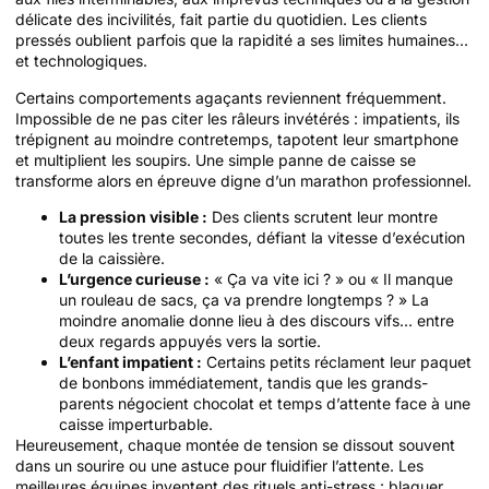
délicate des incivilités, fait partie du quotidien. Les clients
pressés oublient parfois que la rapidité a ses limites humaines…
et technologiques.
Certains comportements agaçants reviennent fréquemment.
Impossible de ne pas citer les râleurs invétérés : impatients, ils
trépignent au moindre contretemps, tapotent leur smartphone
et multiplient les soupirs. Une simple panne de caisse se
transforme alors en épreuve digne d’un marathon professionnel.
La pression visible :
Des clients scrutent leur montre
toutes les trente secondes, défiant la vitesse d’exécution
de la caissière.
L’urgence curieuse :
« Ça va vite ici ? » ou « Il manque
un rouleau de sacs, ça va prendre longtemps ? » La
moindre anomalie donne lieu à des discours vifs… entre
deux regards appuyés vers la sortie.
L’enfant impatient :
Certains petits réclament leur paquet
de bonbons immédiatement, tandis que les grands-
parents négocient chocolat et temps d’attente face à une
caisse imperturbable.
Heureusement, chaque montée de tension se dissout souvent
dans un sourire ou une astuce pour fluidifier l’attente. Les
meilleures équipes inventent des rituels anti-stress : blaguer