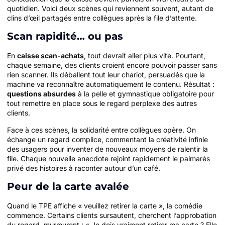
quotidien. Voici deux scènes qui reviennent souvent, autant de
clins d’œil partagés entre collègues après la file d’attente.
Scan rapidité… ou pas
En
caisse scan-achats
, tout devrait aller plus vite. Pourtant,
chaque semaine, des clients croient encore pouvoir passer sans
rien scanner. Ils déballent tout leur chariot, persuadés que la
machine va reconnaître automatiquement le contenu. Résultat :
questions absurdes
à la pelle et gymnastique obligatoire pour
tout remettre en place sous le regard perplexe des autres
clients.
Face à ces scènes, la solidarité entre collègues opère. On
échange un regard complice, commentant la créativité infinie
des usagers pour inventer de nouveaux moyens de ralentir la
file. Chaque nouvelle anecdote rejoint rapidement le palmarès
privé des histoires à raconter autour d’un café.
Peur de la carte avalée
Quand le TPE affiche « veuillez retirer la carte », la comédie
commence. Certains clients sursautent, cherchent l’approbation
du regard, murmurent : « Je dois vraiment retirer ma carte ? Elle