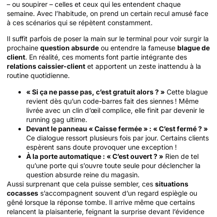
– ou soupirer – celles et ceux qui les entendent chaque
semaine. Avec l’habitude, on prend un certain recul amusé face
à ces scénarios qui se répètent constamment.
Il suffit parfois de poser la main sur le terminal pour voir surgir la
prochaine
question absurde
ou entendre la fameuse
blague de
client
. En réalité, ces moments font partie intégrante des
relations caissier-client
et apportent un zeste inattendu à la
routine quotidienne.
« Si ça ne passe pas, c’est gratuit alors ? »
Cette blague
revient dès qu’un code-barres fait des siennes ! Même
livrée avec un clin d’œil complice, elle finit par devenir le
running gag ultime.
Devant le panneau « Caisse fermée » : « C’est fermé ? »
Ce dialogue ressort plusieurs fois par jour. Certains clients
espèrent sans doute provoquer une exception !
À la porte automatique : « C’est ouvert ? »
Rien de tel
qu’une porte qui s’ouvre toute seule pour déclencher la
question absurde reine du magasin.
Aussi surprenant que cela puisse sembler, ces
situations
cocasses
s’accompagnent souvent d’un regard espiègle ou
gêné lorsque la réponse tombe. Il arrive même que certains
relancent la plaisanterie, feignant la surprise devant l’évidence