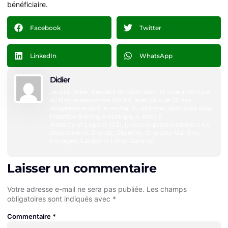
bénéficiaire.
Facebook
Twitter
LinkedIn
WhatsApp
Didier
Je suis Didier, directeur de publication et auteur principal
du blog professionnel d’Isol’R, avec plus de 20 ans
d’expérience dans le secteur du bâtiment, spécialisé dans
l’isolation thermique écologique. Basé à
Ambarès‑et‑Lagrave (33), je couvre personnellement les
départements Gironde, Charente, Charente‑Maritime,
Dordogne, Landes et Lot‑et‑Garonne
Laisser un commentaire
Votre adresse e-mail ne sera pas publiée.
Les champs
obligatoires sont indiqués avec
*
Commentaire
*