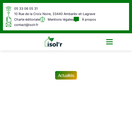
05 33 06 05 31
10 Rue de la Croix Noire, 33440 Ambarès-et-Lagrave
Charte éditoriale
Mentions légales
À propos
contact@isolr.fr
Écologie & Énergie
Actualités
Je suis handicapé et n’ai
jamais travaillé de ma vie,
voici combien je touche de
pension de retraite
aujourd’hui