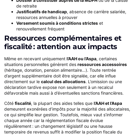
Dossier à constituer auprès de la MDPH
ou de la caisse
de retraite
Justificatifs de handicap
, absence de carrière salariée,
ressources annuelles à prouver
Versement soumis à conditions strictes
et
renouvellement fréquent
Ressources complémentaires et
fiscalité : attention aux impacts
Même en recevant uniquement
l’AAH ou l’Aspa
, certaines
situations personnelles génèrent des
ressources accessoires
(héritage, donation, pension alimentaire…). Toute rentrée
d’argent supplémentaire doit être signalée, car elle influe
directement sur le
calcul des allocations
. L’omission ou une
déclaration tardive expose non seulement à un recalcul
défavorable mais aussi à d’éventuelles sanctions financières.
Côté
fiscalité
, la plupart des aides telles que
l’AAH et l’Aspa
demeurent exonérées d’impôts pour la majorité des allocataires,
ce qui simplifie leur gestion. Toutefois, mieux vaut s’informer
chaque année car la réglementation fiscale évolue
régulièrement : un changement législatif ou une hausse
temporaire de revenus suffit à modifier la position fiscale du