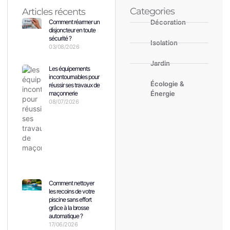
Categories
Articles récents
Comment réarmer un
Décoration
disjoncteur en toute
sécurité ?
Isolation
03/08/2026
Jardin
Les équipements
incontournables pour
Écologie &
réussir ses travaux de
maçonnerie
Énergie
08/07/2026
Comment nettoyer
les recoins de votre
piscine sans effort
grâce à la brosse
automatique ?
17/06/2026