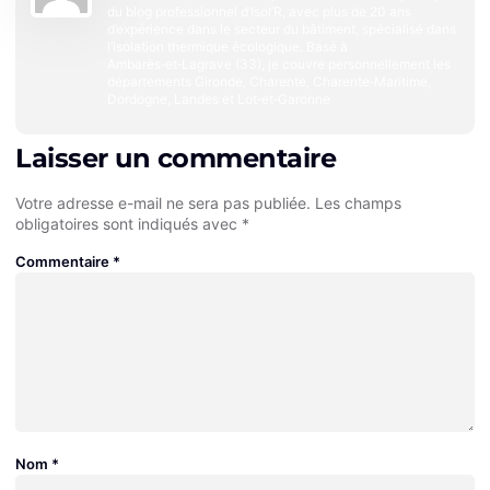
du blog professionnel d’Isol’R, avec plus de 20 ans
d’expérience dans le secteur du bâtiment, spécialisé dans
l’isolation thermique écologique. Basé à
Ambarès‑et‑Lagrave (33), je couvre personnellement les
départements Gironde, Charente, Charente‑Maritime,
Dordogne, Landes et Lot‑et‑Garonne
Laisser un commentaire
Votre adresse e-mail ne sera pas publiée.
Les champs
obligatoires sont indiqués avec
*
Commentaire
*
Nom
*