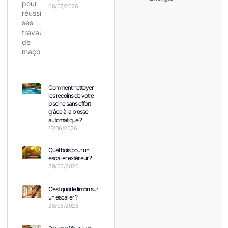
08/07/2026
Comment nettoyer
les recoins de votre
piscine sans effort
grâce à la brosse
automatique ?
17/06/2026
Quel bois pour un
escalier extérieur ?
29/05/2026
C’est quoi le limon sur
un escalier ?
28/05/2026