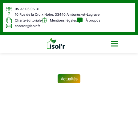
05 33 06 05 31
10 Rue de la Croix Noire, 33440 Ambarès-et-Lagrave
Charte éditoriale
Mentions légales
À propos
contact@isolr.fr
Écologie & Énergie
Actualités
La nouvelle est tombée : il
ne sera désormais plus
possible d’accéder à
l’allocation rentrée en août
2025 au-delà de cette