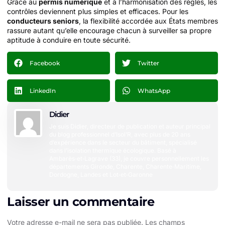
Grâce au
permis numérique
et à l’harmonisation des règles, les
contrôles deviennent plus simples et efficaces. Pour les
conducteurs seniors
, la flexibilité accordée aux États membres
rassure autant qu’elle encourage chacun à surveiller sa propre
aptitude à conduire en toute sécurité.
Facebook
Twitter
LinkedIn
WhatsApp
Didier
Je suis Didier, directeur de publication et auteur principal
du blog professionnel d’Isol’R, avec plus de 20 ans
d’expérience dans le secteur du bâtiment, spécialisé
dans l’isolation thermique écologique. Basé à
Ambarès‑et‑Lagrave (33), je couvre personnellement les
départements Gironde, Charente, Charente‑Maritime,
Dordogne, Landes et Lot‑et‑Garonne
Laisser un commentaire
Votre adresse e-mail ne sera pas publiée.
Les champs