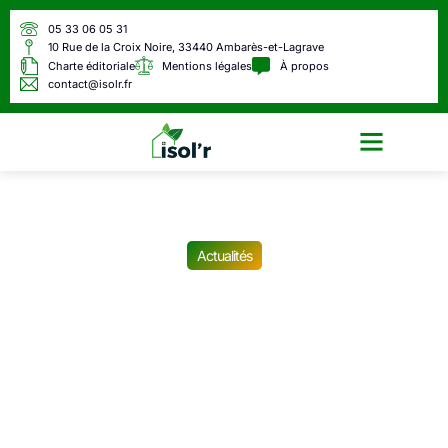
05 33 06 05 31
10 Rue de la Croix Noire, 33440 Ambarès-et-Lagrave
Charte éditoriale
Mentions légales
À propos
contact@isolr.fr
Écologie & Énergie
Actualités
Le permis à vie pour les
seniors, c’est fini pour de
bon : voici les nouvelles
règles que l’Union
européenne va mettre en