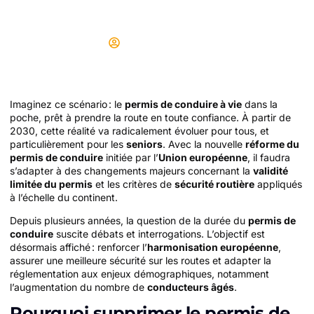
place à partir de cette date
Didier
11/07/2025
Imaginez ce scénario : le
permis de conduire à vie
dans la
poche, prêt à prendre la route en toute confiance. À partir de
2030, cette réalité va radicalement évoluer pour tous, et
particulièrement pour les
seniors
. Avec la nouvelle
réforme du
permis de conduire
initiée par l’
Union européenne
, il faudra
s’adapter à des changements majeurs concernant la
validité
limitée du permis
et les critères de
sécurité routière
appliqués
à l’échelle du continent.
Depuis plusieurs années, la question de la durée du
permis de
conduire
suscite débats et interrogations. L’objectif est
désormais affiché : renforcer l’
harmonisation européenne
,
assurer une meilleure sécurité sur les routes et adapter la
réglementation aux enjeux démographiques, notamment
l’augmentation du nombre de
conducteurs âgés
.
Pourquoi supprimer le permis de