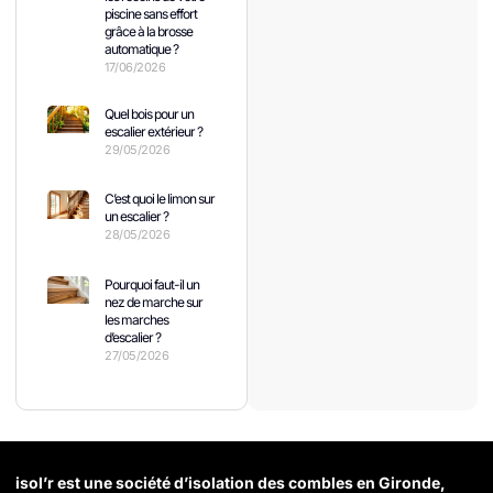
piscine sans effort
grâce à la brosse
automatique ?
17/06/2026
Quel bois pour un
escalier extérieur ?
29/05/2026
C’est quoi le limon sur
un escalier ?
28/05/2026
Pourquoi faut-il un
nez de marche sur
les marches
d’escalier ?
27/05/2026
isol’r est une société d’isolation des combles en Gironde,