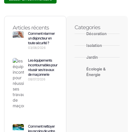
Categories
Articles récents
Comment réarmer
Décoration
un disjoncteur en
toute sécurité ?
Isolation
03/08/2026
Jardin
Les équipements
incontournables pour
Écologie &
réussir ses travaux
de maçonnerie
Énergie
08/07/2026
Comment nettoyer
les recoins de votre