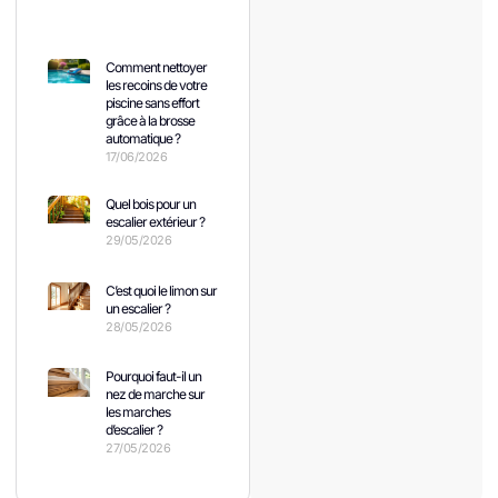
Comment nettoyer
les recoins de votre
piscine sans effort
grâce à la brosse
automatique ?
17/06/2026
Quel bois pour un
escalier extérieur ?
29/05/2026
C’est quoi le limon sur
un escalier ?
28/05/2026
Pourquoi faut-il un
nez de marche sur
les marches
d’escalier ?
27/05/2026