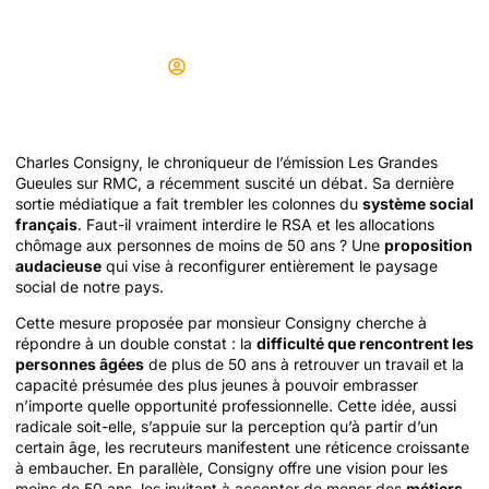
la proposition choc
Didier
15/05/2025
Charles Consigny, le chroniqueur de l’émission Les Grandes
Gueules sur RMC, a récemment suscité un débat. Sa dernière
sortie médiatique a fait trembler les colonnes du
système social
français
. Faut-il vraiment interdire le RSA et les allocations
chômage aux personnes de moins de 50 ans ? Une
proposition
audacieuse
qui vise à reconfigurer entièrement le paysage
social de notre pays.
Cette mesure proposée par monsieur Consigny cherche à
répondre à un double constat : la
difficulté que rencontrent les
personnes âgées
de plus de 50 ans à retrouver un travail et la
capacité présumée des plus jeunes à pouvoir embrasser
n’importe quelle opportunité professionnelle. Cette idée, aussi
radicale soit-elle, s’appuie sur la perception qu’à partir d’un
certain âge, les recruteurs manifestent une réticence croissante
à embaucher. En parallèle, Consigny offre une vision pour les
moins de 50 ans, les invitant à accepter de mener des
métiers