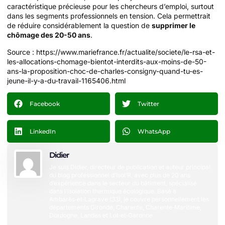
caractéristique précieuse pour les chercheurs d’emploi, surtout
dans les segments professionnels en tension. Cela permettrait
de réduire considérablement la question de
supprimer le
chômage des 20-50 ans
.
Source : https://www.mariefrance.fr/actualite/societe/le-rsa-et-
les-allocations-chomage-bientot-interdits-aux-moins-de-50-
ans-la-proposition-choc-de-charles-consigny-quand-tu-es-
jeune-il-y-a-du-travail-1165406.html
Facebook
Twitter
LinkedIn
WhatsApp
Didier
Je suis Didier, directeur de publication et auteur principal
du blog professionnel d’Isol’R, avec plus de 20 ans
d’expérience dans le secteur du bâtiment, spécialisé
dans l’isolation thermique écologique. Basé à
Ambarès‑et‑Lagrave (33), je couvre personnellement les
départements Gironde, Charente, Charente‑Maritime,
Dordogne, Landes et Lot‑et‑Garonne