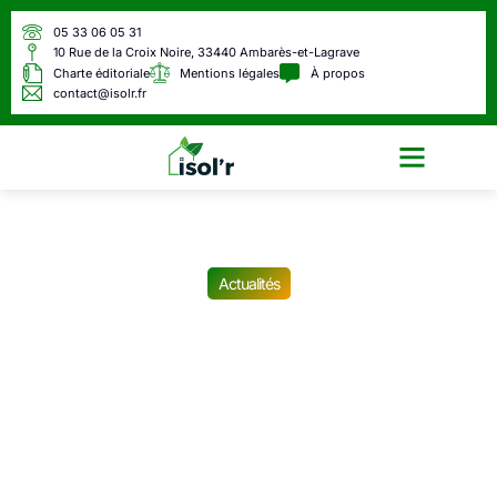
05 33 06 05 31
10 Rue de la Croix Noire, 33440 Ambarès-et-Lagrave
Charte éditoriale
Mentions légales
À propos
contact@isolr.fr
Écologie & Énergie
Actualités
Le RSA et les allocations
chômage bientôt interdits
aux moins de 50 ans,
“Quand tu es jeune, il y a du
travail” : on fait le point sur