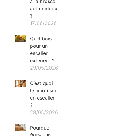
à la brosse
automatique
?
17/06/2026
Quel bois
pour un
escalier
extérieur ?
29/05/2026
C’est quoi
le limon sur
un escalier
?
28/05/2026
Pourquoi
faut-il un