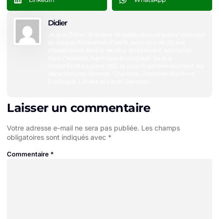
Didier
Je suis Didier, directeur de publication et auteur principal
du blog professionnel d’Isol’R, avec plus de 20 ans
d’expérience dans le secteur du bâtiment, spécialisé
dans l’isolation thermique écologique. Basé à
Ambarès‑et‑Lagrave (33), je couvre personnellement les
départements Gironde, Charente, Charente‑Maritime,
Dordogne, Landes et Lot‑et‑Garonne
Laisser un commentaire
Votre adresse e-mail ne sera pas publiée.
Les champs
obligatoires sont indiqués avec
*
Commentaire
*