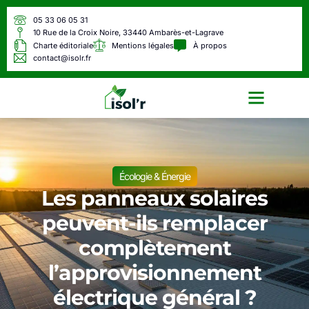
05 33 06 05 31
10 Rue de la Croix Noire, 33440 Ambarès-et-Lagrave
Charte éditoriale
Mentions légales
À propos
contact@isolr.fr
Écologie & Énergie
Écologie & Énergie
Les panneaux solaires
peuvent-ils remplacer
complètement
l’approvisionnement
électrique général ?