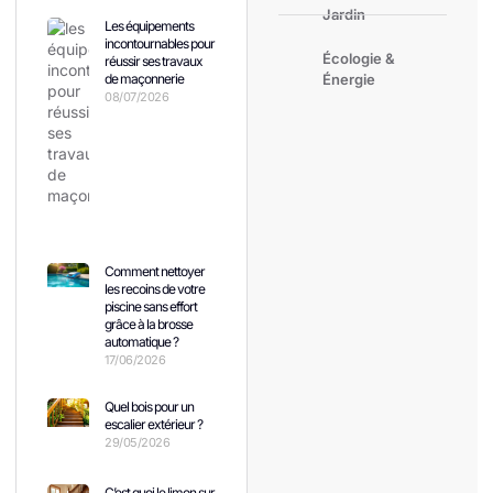
Jardin
Les équipements
incontournables pour
Écologie &
réussir ses travaux
de maçonnerie
Énergie
08/07/2026
Comment nettoyer
les recoins de votre
piscine sans effort
grâce à la brosse
automatique ?
17/06/2026
Quel bois pour un
escalier extérieur ?
29/05/2026
C’est quoi le limon sur