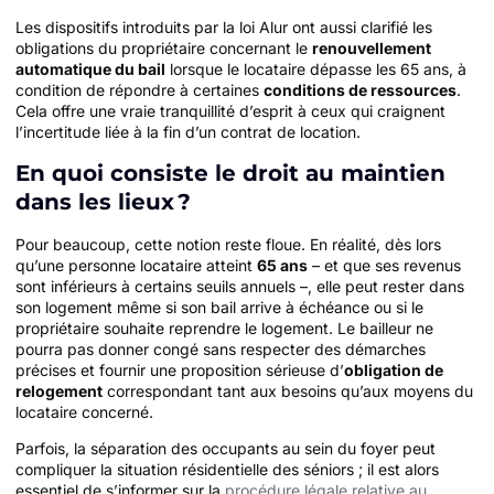
Les dispositifs introduits par la loi Alur ont aussi clarifié les
obligations du propriétaire concernant le
renouvellement
automatique du bail
lorsque le locataire dépasse les 65 ans, à
condition de répondre à certaines
conditions de ressources
.
Cela offre une vraie tranquillité d’esprit à ceux qui craignent
l’incertitude liée à la fin d’un contrat de location.
En quoi consiste le droit au maintien
dans les lieux ?
Pour beaucoup, cette notion reste floue. En réalité, dès lors
qu’une personne locataire atteint
65 ans
– et que ses revenus
sont inférieurs à certains seuils annuels –, elle peut rester dans
son logement même si son bail arrive à échéance ou si le
propriétaire souhaite reprendre le logement. Le bailleur ne
pourra pas donner congé sans respecter des démarches
précises et fournir une proposition sérieuse d’
obligation de
relogement
correspondant tant aux besoins qu’aux moyens du
locataire concerné.
Parfois, la séparation des occupants au sein du foyer peut
compliquer la situation résidentielle des séniors ; il est alors
essentiel de s’informer sur la
procédure légale relative au