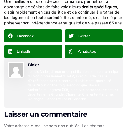
Une meilleure diffusion de ces informations permettrait à
davantage de séniors de faire valoir leurs
droits spécifiques
,
d’agir rapidement en cas de litige et de continuer à profiter de
leur logement en toute sérénité. Rester informé, c’est la clé pour
préserver son indépendance et sa qualité de vie passée 65 ans.
Facebook
Twitter
LinkedIn
WhatsApp
Didier
Je suis Didier, directeur de publication et auteur principal
du blog professionnel d’Isol’R, avec plus de 20 ans
d’expérience dans le secteur du bâtiment, spécialisé
dans l’isolation thermique écologique. Basé à
Ambarès‑et‑Lagrave (33), je couvre personnellement les
départements Gironde, Charente, Charente‑Maritime,
Dordogne, Landes et Lot‑et‑Garonne
Laisser un commentaire
Votre adresse e-mail ne sera pas publiée.
Les champs