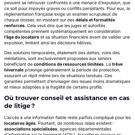
peuvent se retrouver confrontés à une menace d’expulsion, que
ce soit pour impayés graves ou conflits persistants. Pour eux, la
réglementation française exige un examen scrupuleux de
chaque dossier, en insistant sur des
délais et formalités
renforcés
. Cela veut dire que les juges et autorités
compétentes prennent systématiquement en considération
l’âge du locataire
et sa situation financière avant de valider une
expulsion, limitant ainsi les décisions hâtives.
Des solutions temporaires, étalement des dettes, voire des
médiations, sont exclusivement proposées aux séniors
bénéficiant de
conditions de ressources limitées
. La
trêve
hivernale
prolonge généralement la période de protection,
assurant un répit même lors de situations tendues. Ces
garanties permettent d’envisager des issues moins dramatiques
et mieux adaptées à la fragilité de certains profils.
Où trouver conseil et assistance en cas
de litige ?
L’accès à une information fiable reste parfois compliqué pour les
locataires âgés
. Pourtant, de nombreux relais existent :
associations spécialisées
, agences départementales
d’information sur le logement (ADIL), travailleurs sociaux ou