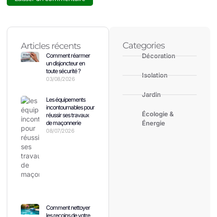
Categories
Articles récents
Comment réarmer
Décoration
un disjoncteur en
toute sécurité ?
Isolation
03/08/2026
Jardin
Les équipements
incontournables pour
Écologie &
réussir ses travaux
de maçonnerie
Énergie
08/07/2026
Comment nettoyer
les recoins de votre