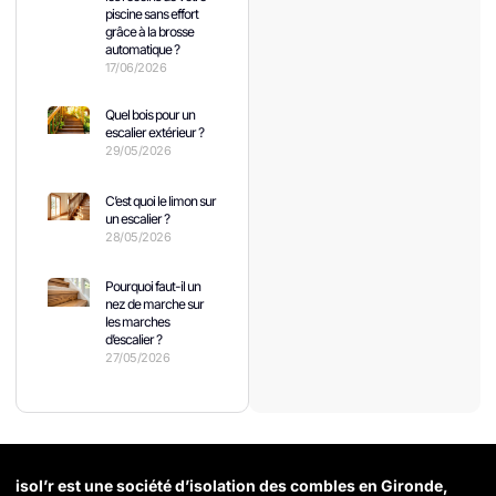
piscine sans effort
grâce à la brosse
automatique ?
17/06/2026
Quel bois pour un
escalier extérieur ?
29/05/2026
C’est quoi le limon sur
un escalier ?
28/05/2026
Pourquoi faut-il un
nez de marche sur
les marches
d’escalier ?
27/05/2026
isol’r est une société d’isolation des combles en Gironde,