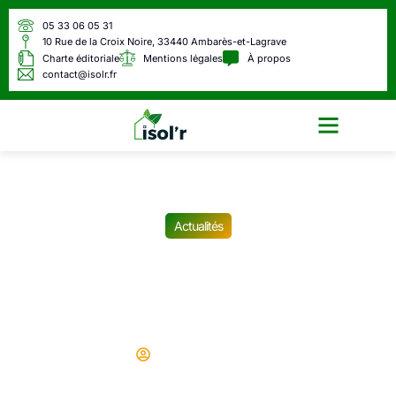
05 33 06 05 31
10 Rue de la Croix Noire, 33440 Ambarès-et-Lagrave
Charte éditoriale
Mentions légales
À propos
contact@isolr.fr
Écologie & Énergie
Actualités
Locataires : voici vos droits
après 65 ans (peu de gens
sont au courant)
Didier
21/09/2025