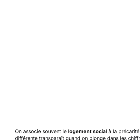
sont
riche
en
On associe souvent le
logement social
à la précarit
différente transparaît quand on plonge dans les chiffr