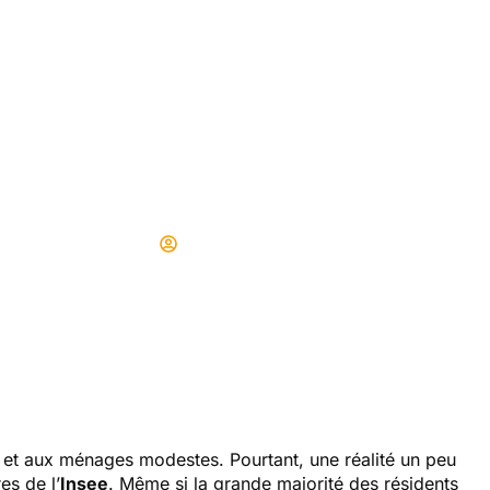
 les Français « les
s » qui occupent d
 France, selon l’In
Didier
17/06/2025
é et aux ménages modestes. Pourtant, une réalité un peu
es de l’
Insee
. Même si la grande majorité des résidents