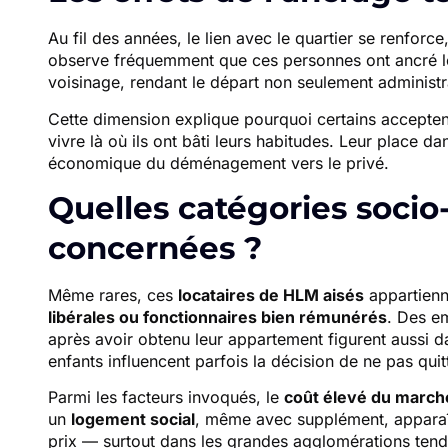
Au fil des années, le lien avec le quartier se renforce,
observe fréquemment que ces personnes ont ancré le
voisinage, rendant le départ non seulement administ
Cette dimension explique pourquoi certains accepten
vivre là où ils ont bâti leurs habitudes. Leur place da
économique du déménagement vers le privé.
Quelles catégories socio
concernées ?
Même rares, ces
locataires de HLM aisés
appartienn
libérales ou fonctionnaires bien rémunérés
. Des e
après avoir obtenu leur appartement figurent aussi da
enfants influencent parfois la décision de ne pas quit
Parmi les facteurs invoqués, le
coût élevé du marché
un
logement social
, même avec supplément, apparaît 
prix — surtout dans les grandes agglomérations tend