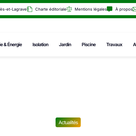
rès-et-Lagrave
Charte éditoriale
Mentions légales
À propos
ie & Énergie
Isolation
Jardin
Piscine
Travaux
A
Actualités
ents sociaux : Voi