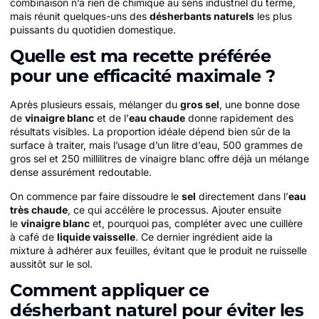
combinaison n’a rien de chimique au sens industriel du terme,
mais réunit quelques-uns des
désherbants naturels
les plus
puissants du quotidien domestique.
Quelle est ma recette préférée
pour une efficacité maximale ?
Après plusieurs essais, mélanger du
gros sel
, une bonne dose
de
vinaigre blanc
et de l’
eau chaude
donne rapidement des
résultats visibles. La proportion idéale dépend bien sûr de la
surface à traiter, mais l’usage d’un litre d’eau, 500 grammes de
gros sel et 250 millilitres de vinaigre blanc offre déjà un mélange
dense assurément redoutable.
On commence par faire dissoudre le
sel
directement dans l’
eau
très chaude
, ce qui accélère le processus. Ajouter ensuite
le
vinaigre blanc
et, pourquoi pas, compléter avec une cuillère
à café de
liquide vaisselle
. Ce dernier ingrédient aide la
mixture à adhérer aux feuilles, évitant que le produit ne ruisselle
aussitôt sur le sol.
Comment appliquer ce
désherbant naturel pour éviter les