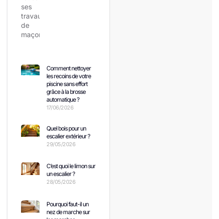
Comment nettoyer
les recoins de votre
piscine sans effort
grâce à la brosse
automatique ?
17/06/2026
Quel bois pour un
escalier extérieur ?
29/05/2026
C’est quoi le limon sur
un escalier ?
28/05/2026
Pourquoi faut-il un
nez de marche sur