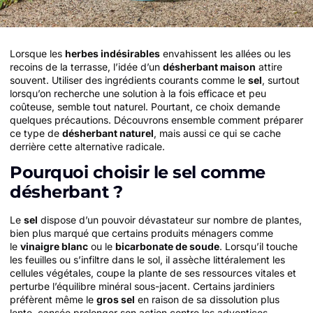
Lorsque les
herbes indésirables
envahissent les allées ou les
recoins de la terrasse, l’idée d’un
désherbant maison
attire
souvent. Utiliser des ingrédients courants comme le
sel
, surtout
lorsqu’on recherche une solution à la fois efficace et peu
coûteuse, semble tout naturel. Pourtant, ce choix demande
quelques précautions. Découvrons ensemble comment préparer
ce type de
désherbant naturel
, mais aussi ce qui se cache
derrière cette alternative radicale.
Pourquoi choisir le sel comme
désherbant ?
Le
sel
dispose d’un pouvoir dévastateur sur nombre de plantes,
bien plus marqué que certains produits ménagers comme
le
vinaigre blanc
ou le
bicarbonate de soude
. Lorsqu’il touche
les feuilles ou s’infiltre dans le sol, il assèche littéralement les
cellules végétales, coupe la plante de ses ressources vitales et
perturbe l’équilibre minéral sous-jacent. Certains jardiniers
préfèrent même le
gros sel
en raison de sa dissolution plus
lente, censée prolonger son action contre les adventices