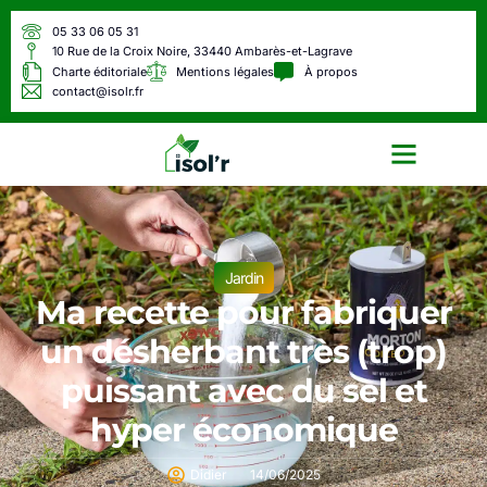
05 33 06 05 31
10 Rue de la Croix Noire, 33440 Ambarès-et-Lagrave
Charte éditoriale
Mentions légales
À propos
contact@isolr.fr
Écologie & Énergie
Jardin
Ma recette pour fabriquer
un désherbant très (trop)
puissant avec du sel et
hyper économique
Didier
14/06/2025