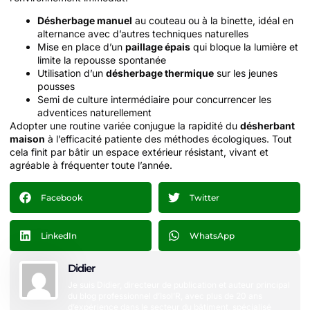
Désherbage manuel
au couteau ou à la binette, idéal en
alternance avec d’autres techniques naturelles
Mise en place d’un
paillage épais
qui bloque la lumière et
limite la repousse spontanée
Utilisation d’un
désherbage thermique
sur les jeunes
pousses
Semi de culture intermédiaire pour concurrencer les
adventices naturellement
Adopter une routine variée conjugue la rapidité du
désherbant
maison
à l’efficacité patiente des méthodes écologiques. Tout
cela finit par bâtir un espace extérieur résistant, vivant et
agréable à fréquenter toute l’année.
Facebook
Twitter
LinkedIn
WhatsApp
Didier
Je suis Didier, directeur de publication et auteur principal
du blog professionnel d’Isol’R, avec plus de 20 ans
d’expérience dans le secteur du bâtiment, spécialisé