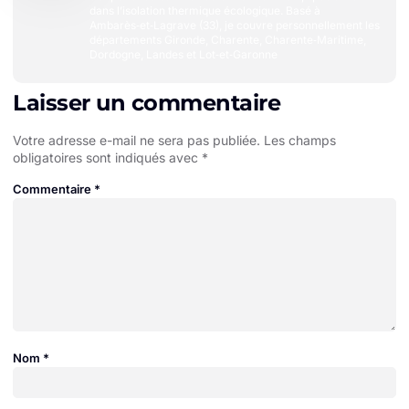
dans l’isolation thermique écologique. Basé à
Ambarès‑et‑Lagrave (33), je couvre personnellement les
départements Gironde, Charente, Charente‑Maritime,
Dordogne, Landes et Lot‑et‑Garonne
Laisser un commentaire
Votre adresse e-mail ne sera pas publiée.
Les champs
obligatoires sont indiqués avec
*
Commentaire
*
Nom
*