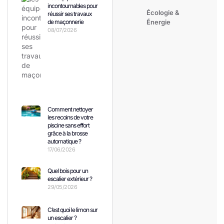
incontournables pour
Écologie &
réussir ses travaux
de maçonnerie
Énergie
08/07/2026
Comment nettoyer
les recoins de votre
piscine sans effort
grâce à la brosse
automatique ?
17/06/2026
Quel bois pour un
escalier extérieur ?
29/05/2026
C’est quoi le limon sur
un escalier ?