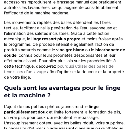
accessoires reproduisent le brassage manuel que pratiquaient
autrefois les lavandières, ce qui augmente considérablement
l’efficacité de la machine moderne.
Les mouvements répétés des balles détendent les fibres
textiles, facilitant ainsi la pénétration de l’eau savonneuse et
l’élimination des saletés incrustées. Grâce à cette action
mécanique, le
linge ressort plus propre
et moins froissé après
le programme. Ce procédé intensifie également l’action de
produits naturels comme le
vinaigre blanc
ou le
bicarbonate de
soude
, connus pour leurs propriétés désodorisantes et leur
effet adoucissant. Pour aller plus loin sur les procédés liés à
cette technique, découvrez
pourquoi utiliser des balles de
tennis lors d’un lavage
afin d’optimiser la douceur et la propreté
de votre linge.
Quels sont les avantages pour le linge
et la machine ?
L’ajout de ces petites sphères jaunes rend le
linge
particulièrement doux
et limite fortement la formation de plis,
un vrai plus pour ceux qui redoutent le repassage.
L’assouplissement obtenu avec les balles réduit, voire supprime,
la nécessité d’utiliser un
adoucissant classique
ou synthétique.