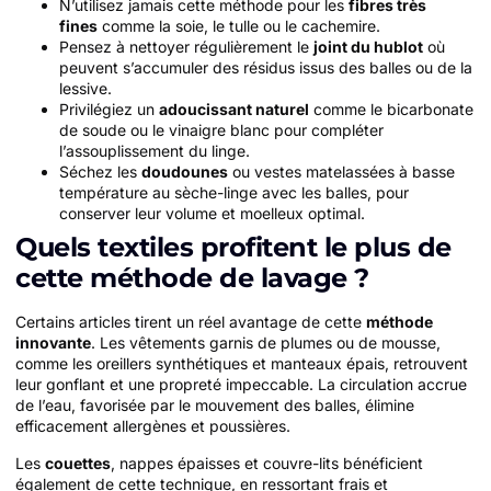
N’utilisez jamais cette méthode pour les
fibres très
fines
comme la soie, le tulle ou le cachemire.
Pensez à nettoyer régulièrement le
joint du hublot
où
peuvent s’accumuler des résidus issus des balles ou de la
lessive.
Privilégiez un
adoucissant naturel
comme le bicarbonate
de soude ou le vinaigre blanc pour compléter
l’assouplissement du linge.
Séchez les
doudounes
ou vestes matelassées à basse
température au sèche-linge avec les balles, pour
conserver leur volume et moelleux optimal.
Quels textiles profitent le plus de
cette méthode de lavage ?
Certains articles tirent un réel avantage de cette
méthode
innovante
. Les vêtements garnis de plumes ou de mousse,
comme les oreillers synthétiques et manteaux épais, retrouvent
leur gonflant et une propreté impeccable. La circulation accrue
de l’eau, favorisée par le mouvement des balles, élimine
efficacement allergènes et poussières.
Les
couettes
, nappes épaisses et couvre-lits bénéficient
également de cette technique, en ressortant frais et