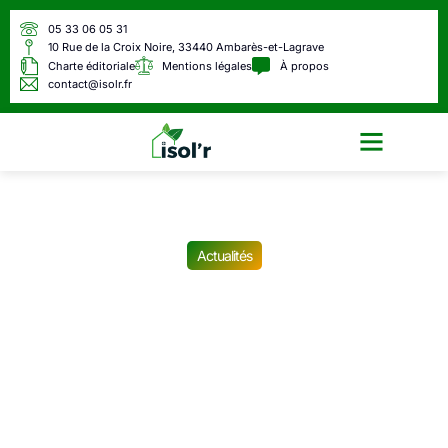
05 33 06 05 31
10 Rue de la Croix Noire, 33440 Ambarès-et-Lagrave
Charte éditoriale
Mentions légales
À propos
contact@isolr.fr
Écologie & Énergie
Actualités
Machine à laver : Peu de
personnes connaissent
cette astuce simple pour
avoir un linge plus propre et
plus doux