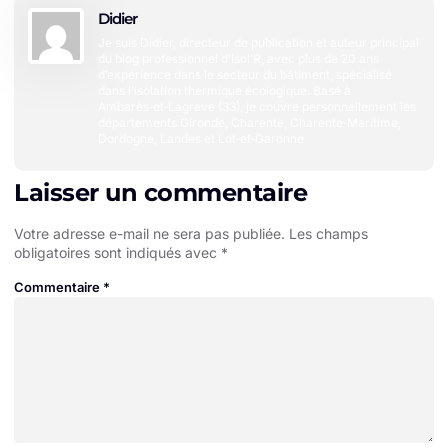
Didier
Je suis Didier, directeur de publication et auteur principal
du blog professionnel d’Isol’R, avec plus de 20 ans
d’expérience dans le secteur du bâtiment, spécialisé
dans l’isolation thermique écologique. Basé à
Ambarès‑et‑Lagrave (33), je couvre personnellement les
départements Gironde, Charente, Charente‑Maritime,
Dordogne, Landes et Lot‑et‑Garonne
Laisser un commentaire
Votre adresse e-mail ne sera pas publiée.
Les champs
obligatoires sont indiqués avec
*
Commentaire
*