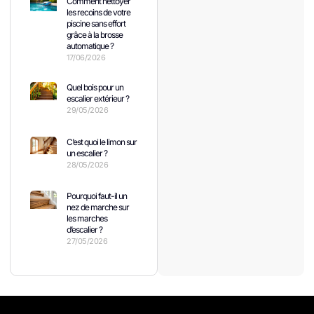
Comment nettoyer
les recoins de votre
piscine sans effort
grâce à la brosse
automatique ?
17/06/2026
Quel bois pour un
escalier extérieur ?
29/05/2026
C’est quoi le limon sur
un escalier ?
28/05/2026
Pourquoi faut-il un
nez de marche sur
les marches
d’escalier ?
27/05/2026