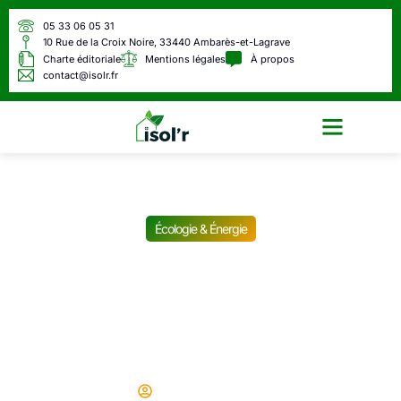
05 33 06 05 31
10 Rue de la Croix Noire, 33440 Ambarès-et-Lagrave
Charte éditoriale
Mentions légales
À propos
contact@isolr.fr
Écologie & Énergie
Écologie & Énergie
Maison individuelle ou
complexe industriel :
réalisez un audit
énergétique
Didier
28/01/2026