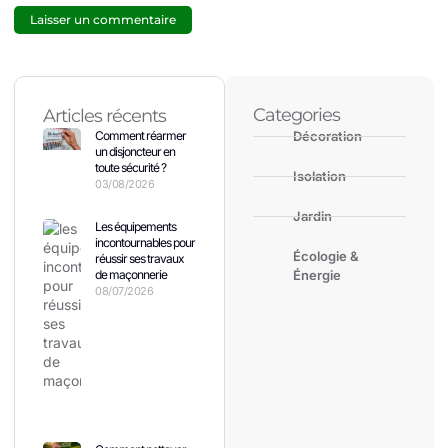
Categories
Articles récents
Comment réarmer
Décoration
un disjoncteur en
toute sécurité ?
Isolation
03/08/2026
Jardin
Les équipements
incontournables pour
Écologie &
réussir ses travaux
de maçonnerie
Énergie
08/07/2026