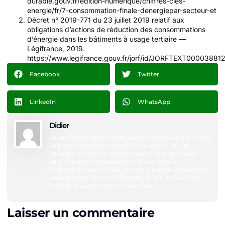
durable.gouv.fr/edition-numerique/chiffres-cles-
energie/fr/7-consommation-finale-denergiepar-secteur-et
Décret n° 2019-771 du 23 juillet 2019 relatif aux
obligations d’actions de réduction des consommations
d’énergie dans les bâtiments à usage tertiaire —
Légifrance, 2019.
https://www.legifrance.gouv.fr/jorf/id/JORFTEXT00003881
Facebook
Twitter
LinkedIn
WhatsApp
Didier
Je suis Didier, directeur de publication et auteur principal
du blog professionnel d’Isol’R, avec plus de 20 ans
d’expérience dans le secteur du bâtiment, spécialisé
dans l’isolation thermique écologique. Basé à
Ambarès‑et‑Lagrave (33), je couvre personnellement les
départements Gironde, Charente, Charente‑Maritime,
Dordogne, Landes et Lot‑et‑Garonne
Laisser un commentaire