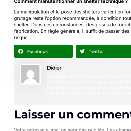
Comment manutentionner un shelter technique ?
La manipulation et la pose des shelters varient en fo
grutage reste l’option recommandée, à condition tout
shelter. Dans ces circonstances, des prises de fourc
fabrication. En règle générale, il suffit de passer de
risque.
Facebook
Twitter
Didier
Je suis Didier, directeur de publication et a
ans d’expérience dans le secteur du bâtimen
Ambarès‑et‑Lagrave (33), je couvre person
Charente‑Maritime, Dordogne, Landes et Lo
Laisser un comment
Votre adresse e-mail ne sera pas publiée.
Les champs