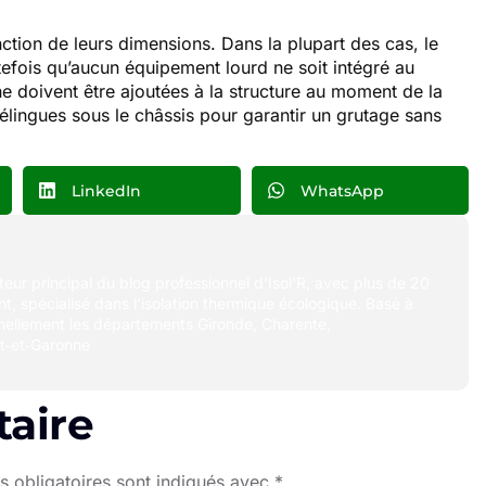
nction de leurs dimensions. Dans la plupart des cas, le
efois qu’aucun équipement lourd ne soit intégré au
he doivent être ajoutées à la structure au moment de la
s élingues sous le châssis pour garantir un grutage sans
LinkedIn
WhatsApp
uteur principal du blog professionnel d’Isol’R, avec plus de 20
t, spécialisé dans l’isolation thermique écologique. Basé à
nellement les départements Gironde, Charente,
t‑et‑Garonne
aire
 obligatoires sont indiqués avec
*