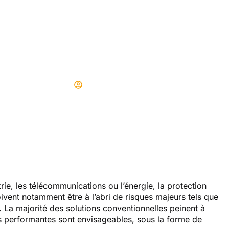
antages des shelt
techniques
Didier
10/02/2026
ie, les télécommunications ou l’énergie, la protection
ivent notamment être à l’abri de risques majeurs tels que
s. La majorité des solutions conventionnelles peinent à
lus performantes sont envisageables, sous la forme de