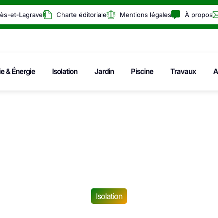
rès-et-Lagrave
Charte éditoriale
Mentions légales
À propos
ie & Énergie
Isolation
Jardin
Piscine
Travaux
A
Isolation
ieux comprendre l