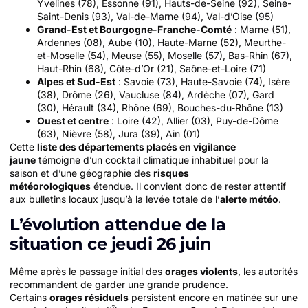
Yvelines (78), Essonne (91), Hauts-de-Seine (92), Seine-
Saint-Denis (93), Val-de-Marne (94), Val-d’Oise (95)
Grand-Est et Bourgogne-Franche-Comté
: Marne (51),
Ardennes (08), Aube (10), Haute-Marne (52), Meurthe-
et-Moselle (54), Meuse (55), Moselle (57), Bas-Rhin (67),
Haut-Rhin (68), Côte-d’Or (21), Saône-et-Loire (71)
Alpes et Sud-Est
: Savoie (73), Haute-Savoie (74), Isère
(38), Drôme (26), Vaucluse (84), Ardèche (07), Gard
(30), Hérault (34), Rhône (69), Bouches-du-Rhône (13)
Ouest et centre
: Loire (42), Allier (03), Puy-de-Dôme
(63), Nièvre (58), Jura (39), Ain (01)
Cette
liste des départements placés en vigilance
jaune
témoigne d’un cocktail climatique inhabituel pour la
saison et d’une géographie des
risques
météorologiques
étendue. Il convient donc de rester attentif
aux bulletins locaux jusqu’à la levée totale de l’
alerte météo
.
L’évolution attendue de la
situation ce jeudi 26 juin
Même après le passage initial des
orages violents
, les autorités
recommandent de garder une grande prudence.
Certains
orages résiduels
persistent encore en matinée sur une