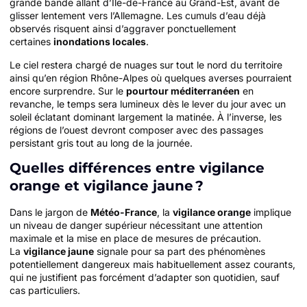
grande bande allant d’Île-de-France au Grand-Est, avant de
glisser lentement vers l’Allemagne. Les cumuls d’eau déjà
observés risquent ainsi d’aggraver ponctuellement
certaines
inondations locales
.
Le ciel restera chargé de nuages sur tout le nord du territoire
ainsi qu’en région Rhône-Alpes où quelques averses pourraient
encore surprendre. Sur le
pourtour méditerranéen
en
revanche, le temps sera lumineux dès le lever du jour avec un
soleil éclatant dominant largement la matinée. À l’inverse, les
régions de l’ouest devront composer avec des passages
persistant gris tout au long de la journée.
Quelles différences entre vigilance
orange et vigilance jaune ?
Dans le jargon de
Météo-France
, la
vigilance orange
implique
un niveau de danger supérieur nécessitant une attention
maximale et la mise en place de mesures de précaution.
La
vigilance jaune
signale pour sa part des phénomènes
potentiellement dangereux mais habituellement assez courants,
qui ne justifient pas forcément d’adapter son quotidien, sauf
cas particuliers.