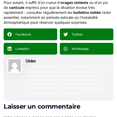
Pour autant, il suffit d’un cumul d’
orages violents
ou d’un pic
de
canicule
imprévu pour que la situation évolue très
rapidement : consulter régulièrement les
bulletins météo
reste
essentiel, notamment en période estivale où l’instabilité
atmosphérique peut réserver quelques surprises.
Facebook
Twitter
LinkedIn
WhatsApp
Didier
Je suis Didier, directeur de publication et auteur principal
du blog professionnel d’Isol’R, avec plus de 20 ans
d’expérience dans le secteur du bâtiment, spécialisé
dans l’isolation thermique écologique. Basé à
Ambarès‑et‑Lagrave (33), je couvre personnellement les
départements Gironde, Charente, Charente‑Maritime,
Dordogne, Landes et Lot‑et‑Garonne
Laisser un commentaire