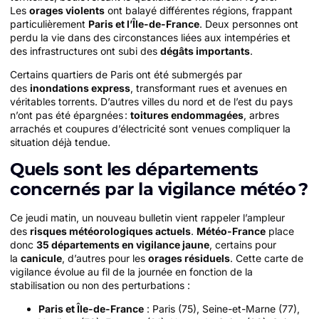
Les
orages violents
ont balayé différentes régions, frappant
particulièrement
Paris et l’Île-de-France
. Deux personnes ont
perdu la vie dans des circonstances liées aux intempéries et
des infrastructures ont subi des
dégâts importants
.
Certains quartiers de Paris ont été submergés par
des
inondations express
, transformant rues et avenues en
véritables torrents. D’autres villes du nord et de l’est du pays
n’ont pas été épargnées :
toitures endommagées
, arbres
arrachés et coupures d’électricité sont venues compliquer la
situation déjà tendue.
Quels sont les départements
concernés par la vigilance météo ?
Ce jeudi matin, un nouveau bulletin vient rappeler l’ampleur
des
risques météorologiques actuels
.
Météo-France
place
donc
35 départements en vigilance jaune
, certains pour
la
canicule
, d’autres pour les
orages résiduels
. Cette carte de
vigilance évolue au fil de la journée en fonction de la
stabilisation ou non des perturbations :
Paris et Île-de-France
: Paris (75), Seine-et-Marne (77),