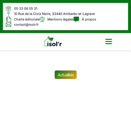
05 33 06 05 31
10 Rue de la Croix Noire, 33440 Ambarès-et-Lagrave
Charte éditoriale
Mentions légales
À propos
contact@isolr.fr
Écologie & Énergie
Actualités
Nouvelle alerte météo ce
jeudi 26 juin : 35
départements sous
vigilance orages ou
canicule, voici la liste