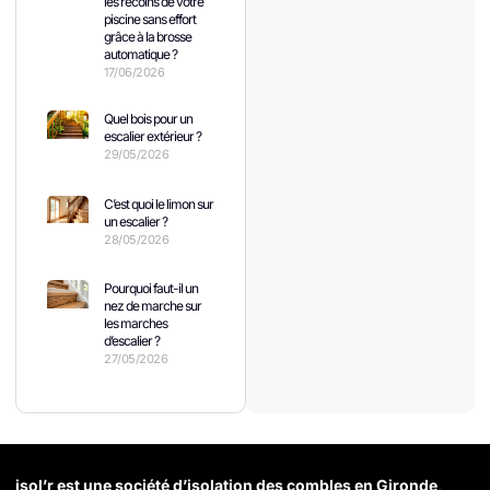
les recoins de votre
piscine sans effort
grâce à la brosse
automatique ?
17/06/2026
Quel bois pour un
escalier extérieur ?
29/05/2026
C’est quoi le limon sur
un escalier ?
28/05/2026
Pourquoi faut-il un
nez de marche sur
les marches
d’escalier ?
27/05/2026
isol’r est une société d’isolation des combles en Gironde,