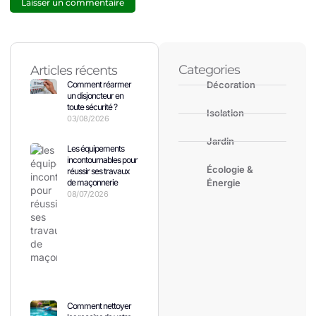
Categories
Articles récents
Comment réarmer
Décoration
un disjoncteur en
toute sécurité ?
Isolation
03/08/2026
Jardin
Les équipements
incontournables pour
Écologie &
réussir ses travaux
de maçonnerie
Énergie
08/07/2026
Comment nettoyer