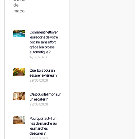
Comment nettoyer
les recoins de votre
piscine sans effort
grâce à la brosse
automatique ?
17/06/2026
Quel bois pour un
escalier extérieur ?
29/05/2026
C’est quoi le limon sur
un escalier ?
28/05/2026
Pourquoi faut-il un
nez de marche sur
les marches
d’escalier ?
27/05/2026