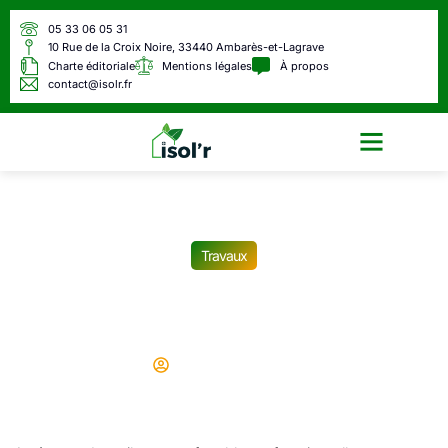
05 33 06 05 31
10 Rue de la Croix Noire, 33440 Ambarès-et-Lagrave
Charte éditoriale
Mentions légales
À propos
contact@isolr.fr
Écologie & Énergie
Travaux
Quelle est la dimension
idéale pour un WC ?
Didier
23/08/2025