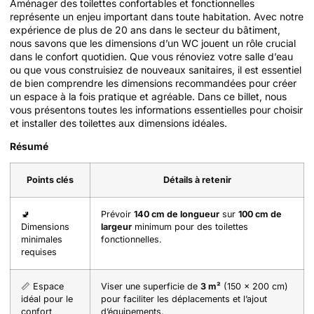
Aménager des toilettes confortables et fonctionnelles
représente un enjeu important dans toute habitation. Avec notre
expérience de plus de 20 ans dans le secteur du bâtiment,
nous savons que les dimensions d’un WC jouent un rôle crucial
dans le confort quotidien. Que vous rénoviez votre salle d’eau
ou que vous construisiez de nouveaux sanitaires, il est essentiel
de bien comprendre les dimensions recommandées pour créer
un espace à la fois pratique et agréable. Dans ce billet, nous
vous présentons toutes les informations essentielles pour choisir
et installer des toilettes aux dimensions idéales.
Résumé
Points clés
Détails à retenir
🚽
Prévoir
140 cm de longueur
sur
100 cm de
Dimensions
largeur
minimum pour des toilettes
minimales
fonctionnelles.
requises
📏 Espace
Viser une superficie de
3 m²
(150 x 200 cm)
idéal pour le
pour faciliter les déplacements et l’ajout
confort
d’équipements.