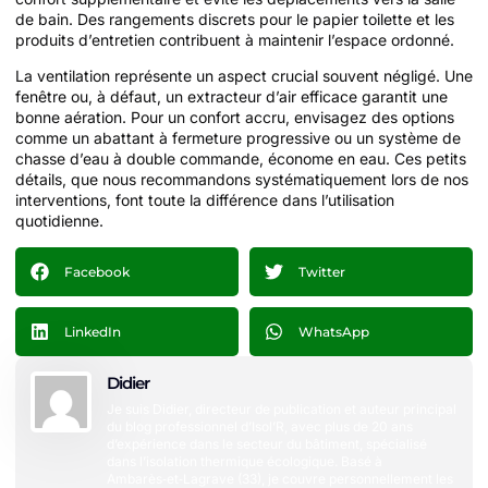
de bain. Des rangements discrets pour le papier toilette et les
produits d’entretien contribuent à maintenir l’espace ordonné.
La ventilation représente un aspect crucial souvent négligé. Une
fenêtre ou, à défaut, un extracteur d’air efficace garantit une
bonne aération. Pour un confort accru, envisagez des options
comme un abattant à fermeture progressive ou un système de
chasse d’eau à double commande, économe en eau. Ces petits
détails, que nous recommandons systématiquement lors de nos
interventions, font toute la différence dans l’utilisation
quotidienne.
Facebook
Twitter
LinkedIn
WhatsApp
Didier
Je suis Didier, directeur de publication et auteur principal
du blog professionnel d’Isol’R, avec plus de 20 ans
d’expérience dans le secteur du bâtiment, spécialisé
dans l’isolation thermique écologique. Basé à
Ambarès‑et‑Lagrave (33), je couvre personnellement les