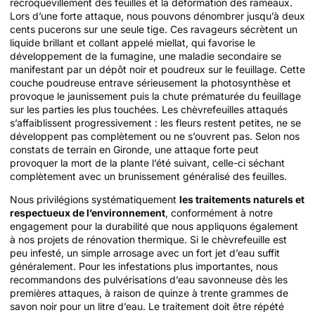
recroquevillement des feuilles et la déformation des rameaux.
Lors d’une forte attaque, nous pouvons dénombrer jusqu’à deux
cents pucerons sur une seule tige. Ces ravageurs sécrètent un
liquide brillant et collant appelé miellat, qui favorise le
développement de la fumagine, une maladie secondaire se
manifestant par un dépôt noir et poudreux sur le feuillage. Cette
couche poudreuse entrave sérieusement la photosynthèse et
provoque le jaunissement puis la chute prématurée du feuillage
sur les parties les plus touchées. Les chèvrefeuilles attaqués
s’affaiblissent progressivement : les fleurs restent petites, ne se
développent pas complètement ou ne s’ouvrent pas. Selon nos
constats de terrain en Gironde, une attaque forte peut
provoquer la mort de la plante l’été suivant, celle-ci séchant
complètement avec un brunissement généralisé des feuilles.
Nous privilégions systématiquement
les traitements naturels et
respectueux de l’environnement
, conformément à notre
engagement pour la durabilité que nous appliquons également
à nos projets de rénovation thermique. Si le chèvrefeuille est
peu infesté, un simple arrosage avec un fort jet d’eau suffit
généralement. Pour les infestations plus importantes, nous
recommandons des pulvérisations d’eau savonneuse dès les
premières attaques, à raison de quinze à trente grammes de
savon noir pour un litre d’eau. Le traitement doit être répété