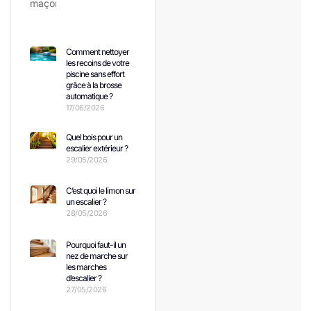
Comment nettoyer
les recoins de votre
piscine sans effort
grâce à la brosse
automatique ?
17/06/2026
Quel bois pour un
escalier extérieur ?
29/05/2026
C’est quoi le limon sur
un escalier ?
28/05/2026
Pourquoi faut-il un
nez de marche sur
les marches
d’escalier ?
27/05/2026