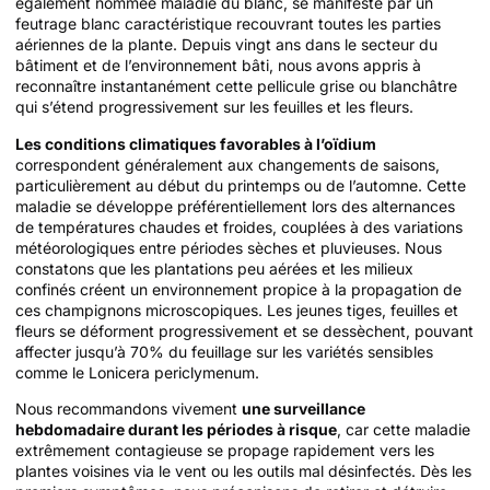
également nommée maladie du blanc, se manifeste par un
feutrage blanc caractéristique recouvrant toutes les parties
aériennes de la plante. Depuis vingt ans dans le secteur du
bâtiment et de l’environnement bâti, nous avons appris à
reconnaître instantanément cette pellicule grise ou blanchâtre
qui s’étend progressivement sur les feuilles et les fleurs.
Les conditions climatiques favorables à l’oïdium
correspondent généralement aux changements de saisons,
particulièrement au début du printemps ou de l’automne. Cette
maladie se développe préférentiellement lors des alternances
de températures chaudes et froides, couplées à des variations
météorologiques entre périodes sèches et pluvieuses. Nous
constatons que les plantations peu aérées et les milieux
confinés créent un environnement propice à la propagation de
ces champignons microscopiques. Les jeunes tiges, feuilles et
fleurs se déforment progressivement et se dessèchent, pouvant
affecter jusqu’à 70% du feuillage sur les variétés sensibles
comme le Lonicera periclymenum.
Nous recommandons vivement
une surveillance
hebdomadaire durant les périodes à risque
, car cette maladie
extrêmement contagieuse se propage rapidement vers les
plantes voisines via le vent ou les outils mal désinfectés. Dès les