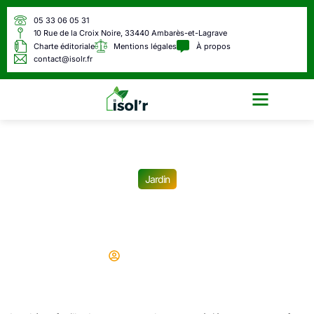
05 33 06 05 31
10 Rue de la Croix Noire, 33440 Ambarès-et-Lagrave
Charte éditoriale
Mentions légales
À propos
contact@isolr.fr
Écologie & Énergie
Jardin
Quelles sont les maladies
du chèvrefeuille ?
Didier
25/12/2025