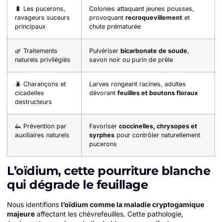
🐛 Les pucerons,
Colonies attaquant jeunes pousses,
ravageurs suceurs
provoquant
recroquevillement
et
principaux
chute prématurée
🌿 Traitements
Pulvériser
bicarbonate de soude
,
naturels privilégiés
savon noir ou purin de prêle
🪲 Charançons et
Larves rongeant racines, adultes
cicadelles
dévorant
feuilles et boutons floraux
destructeurs
🦗 Prévention par
Favoriser
coccinelles, chrysopes et
auxiliaires naturels
syrphes
pour contrôler naturellement
pucerons
L’oïdium, cette pourriture blanche
qui dégrade le feuillage
Nous identifions
l’oïdium comme la maladie cryptogamique
majeure
affectant les chèvrefeuilles. Cette pathologie,