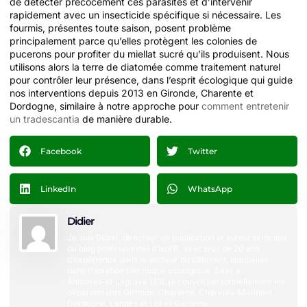
de détecter précocement ces parasites et d’intervenir
rapidement avec un insecticide spécifique si nécessaire. Les
fourmis, présentes toute saison, posent problème
principalement parce qu’elles protègent les colonies de
pucerons pour profiter du miellat sucré qu’ils produisent. Nous
utilisons alors la terre de diatomée comme traitement naturel
pour contrôler leur présence, dans l’esprit écologique qui guide
nos interventions depuis 2013 en Gironde, Charente et
Dordogne, similaire à notre approche pour
comment entretenir
un tradescantia
de manière durable.
Facebook
Twitter
LinkedIn
WhatsApp
Didier
Je suis Didier, directeur de publication et auteur principal
du blog professionnel d’Isol’R, avec plus de 20 ans
d’expérience dans le secteur du bâtiment, spécialisé
dans l’isolation thermique écologique. Basé à
Ambarès‑et‑Lagrave (33), je couvre personnellement les
départements Gironde, Charente, Charente‑Maritime,
Dordogne, Landes et Lot‑et‑Garonne