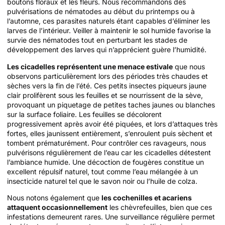
boutons floraux et les fleurs. Nous recommandons des
pulvérisations de nématodes au début du printemps ou à
l’automne, ces parasites naturels étant capables d’éliminer les
larves de l’intérieur. Veiller à maintenir le sol humide favorise la
survie des nématodes tout en perturbant les stades de
développement des larves qui n’apprécient guère l’humidité.
Les cicadelles représentent une menace estivale
que nous
observons particulièrement lors des périodes très chaudes et
sèches vers la fin de l’été. Ces petits insectes piqueurs jaune
clair prolifèrent sous les feuilles et se nourrissent de la sève,
provoquant un piquetage de petites taches jaunes ou blanches
sur la surface foliaire. Les feuilles se décolorent
progressivement après avoir été piquées, et lors d’attaques très
fortes, elles jaunissent entièrement, s’enroulent puis sèchent et
tombent prématurément. Pour contrôler ces ravageurs, nous
pulvérisons régulièrement de l’eau car les cicadelles détestent
l’ambiance humide. Une décoction de fougères constitue un
excellent répulsif naturel, tout comme l’eau mélangée à un
insecticide naturel tel que le savon noir ou l’huile de colza.
Nous notons également que
les cochenilles et acariens
attaquent occasionnellement
les chèvrefeuilles, bien que ces
infestations demeurent rares. Une surveillance régulière permet