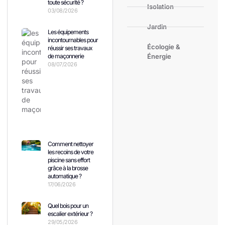
toute sécurité ?
Isolation
03/08/2026
Jardin
Les équipements
incontournables pour
Écologie &
réussir ses travaux
de maçonnerie
Énergie
08/07/2026
Comment nettoyer
les recoins de votre
piscine sans effort
grâce à la brosse
automatique ?
17/06/2026
Quel bois pour un
escalier extérieur ?
29/05/2026