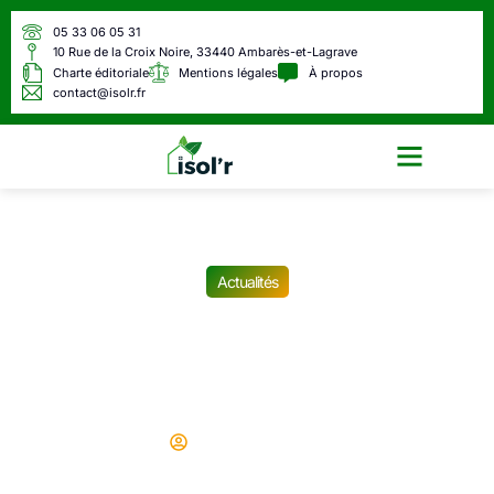
05 33 06 05 31
10 Rue de la Croix Noire, 33440 Ambarès-et-Lagrave
Charte éditoriale
Mentions légales
À propos
contact@isolr.fr
Écologie & Énergie
Actualités
Réforme des retraites : qui
devra partir à la retraite à 64
ans ? (tableau complet)
Didier
16/09/2025