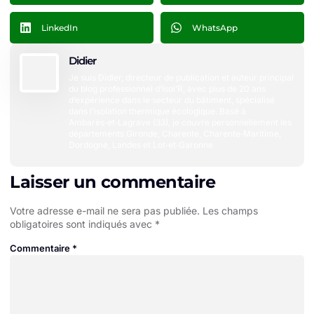
LinkedIn
WhatsApp
Didier
Je suis Didier, directeur de publication et auteur principal
du blog professionnel d’Isol’R, avec plus de 20 ans
d’expérience dans le secteur du bâtiment, spécialisé
dans l’isolation thermique écologique. Basé à
Ambarès‑et‑Lagrave (33), je couvre personnellement les
départements Gironde, Charente, Charente‑Maritime,
Dordogne, Landes et Lot‑et‑Garonne
Laisser un commentaire
Votre adresse e-mail ne sera pas publiée.
Les champs
obligatoires sont indiqués avec
*
Commentaire
*