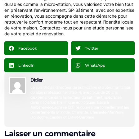
durables comme la micro-station, vous valorisez votre bien tout
en préservant l’environnement. SP-Bâtiment, avec son expertise
en rénovation, vous accompagne dans cette démarche pour
retrouver le confort moderne tout en respectant l’identité locale
de votre maison. Contactez-nous pour une étude personnalisée
de votre projet de rénovation.
Facebook
Twitter
LinkedIn
WhatsApp
Didier
Je suis Didier, directeur de publication et auteur principal
du blog professionnel d’Isol’R, avec plus de 20 ans
d’expérience dans le secteur du bâtiment, spécialisé
dans l’isolation thermique écologique. Basé à
Ambarès‑et‑Lagrave (33), je couvre personnellement les
départements Gironde, Charente, Charente‑Maritime,
Dordogne, Landes et Lot‑et‑Garonne
Laisser un commentaire