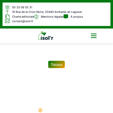
05 33 06 05 31
10 Rue de la Croix Noire, 33440 Ambarès-et-Lagrave
Charte éditoriale
Mentions légales
À propos
contact@isolr.fr
Écologie & Énergie
Travaux
Rénover une maison
ancienne : retrouver le
confort tout en respectant
l’écologie locale
Didier
08/04/2025