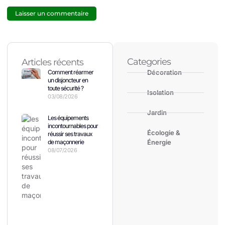
Categories
Articles récents
Comment réarmer
Décoration
un disjoncteur en
toute sécurité ?
Isolation
03/08/2026
Jardin
Les équipements
incontournables pour
Écologie &
réussir ses travaux
de maçonnerie
Énergie
08/07/2026