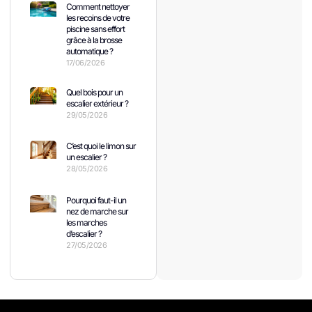
Comment nettoyer
les recoins de votre
piscine sans effort
grâce à la brosse
automatique ?
17/06/2026
Quel bois pour un
escalier extérieur ?
29/05/2026
C’est quoi le limon sur
un escalier ?
28/05/2026
Pourquoi faut-il un
nez de marche sur
les marches
d’escalier ?
27/05/2026