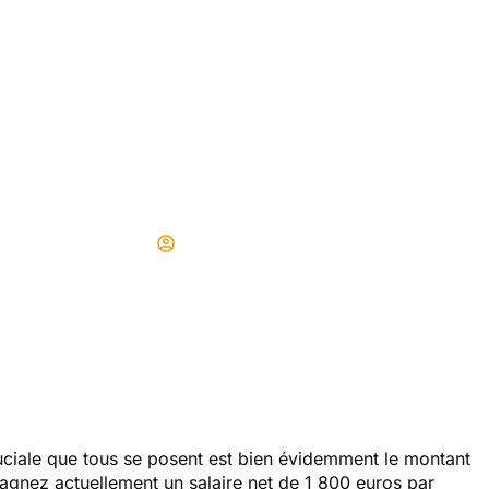
ire chaque mois, voi
nt de la pension 
vais toucher
Didier
09/06/2025
 cruciale que tous se posent est bien évidemment le montant
gagnez actuellement un salaire net de 1 800 euros par