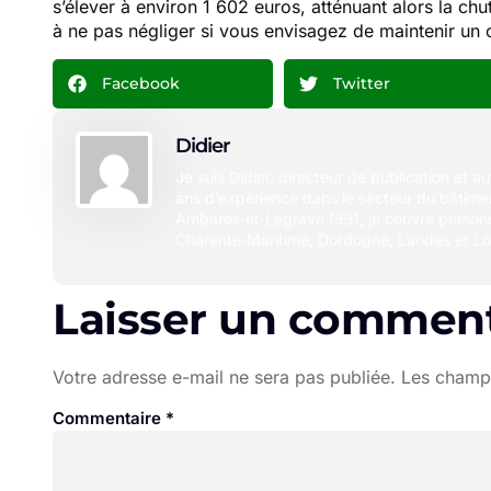
s’élever à environ 1 602 euros, atténuant alors la chu
à ne pas négliger si vous envisagez de maintenir un ce
Facebook
Twitter
Didier
Je suis Didier, directeur de publication et a
ans d’expérience dans le secteur du bâtimen
Ambarès‑et‑Lagrave (33), je couvre person
Charente‑Maritime, Dordogne, Landes et Lo
Laisser un comment
Votre adresse e-mail ne sera pas publiée.
Les champs
Commentaire
*