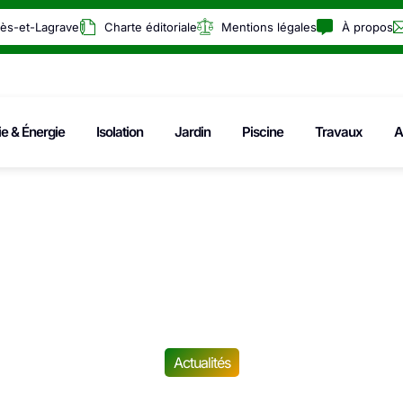
rès-et-Lagrave
Charte éditoriale
Mentions légales
À propos
ie & Énergie
Isolation
Jardin
Piscine
Travaux
A
Actualités
aite : je gagne 18