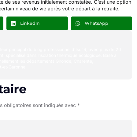
te de ses revenus initialement constatée. C’est une option
rtain niveau de vie après votre départ à la retraite.
LinkedIn
WhatsApp
uteur principal du blog professionnel d’Isol’R, avec plus de 20
t, spécialisé dans l’isolation thermique écologique. Basé à
nellement les départements Gironde, Charente,
t‑et‑Garonne
aire
 obligatoires sont indiqués avec
*