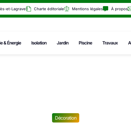
rès-et-Lagrave
Charte éditoriale
Mentions légales
À propos
ie & Énergie
Isolation
Jardin
Piscine
Travaux
A
Décoration
rs : Vers une interd