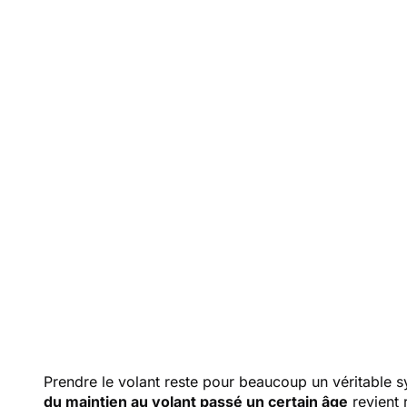
de co
à par
Prendre le volant reste pour beaucoup un véritable s
du maintien au volant passé un certain âge
revient 