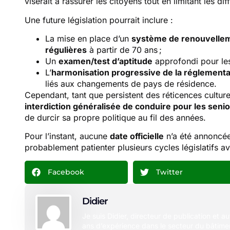
viserait à rassurer les citoyens tout en limitant les 
Une future législation pourrait inclure :
La mise en place d’un
système de renouvelle
régulières
à partir de 70 ans ;
Un
examen/test d’aptitude
approfondi pour les
L’
harmonisation progressive de la réglement
liés aux changements de pays de résidence.
Cependant, tant que persistent des réticences culturel
interdiction généralisée de conduire pour les seni
de durcir sa propre politique au fil des années.
Pour l’instant, aucune
date officielle
n’a été annoncée
probablement patienter plusieurs cycles législatifs 
Facebook
Twitter
Didier
Je suis Didier, directeur de publication et a
ans d’expérience dans le secteur du bâtimen