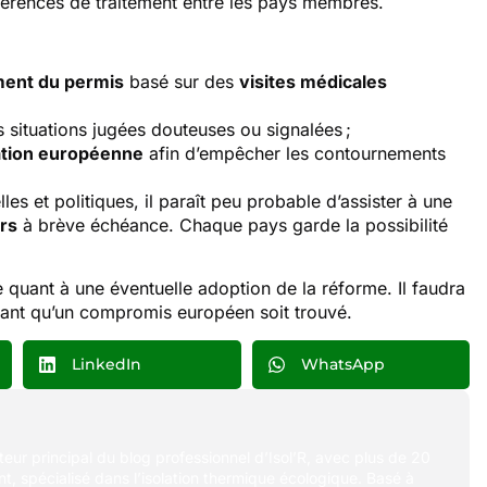
différences de traitement entre les pays membres.
ment du permis
basé sur des
visites médicales
 situations jugées douteuses ou signalées ;
ation européenne
afin d’empêcher les contournements
les et politiques, il paraît peu probable d’assister à une
ors
à brève échéance. Chaque pays garde la possibilité
 quant à une éventuelle adoption de la réforme. Il faudra
avant qu’un compromis européen soit trouvé.
LinkedIn
WhatsApp
uteur principal du blog professionnel d’Isol’R, avec plus de 20
t, spécialisé dans l’isolation thermique écologique. Basé à