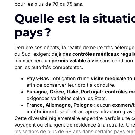
pour les plus de 70 ou 75 ans.
Quelle est la situati
pays ?
Derrière ces débats, la réalité demeure très hétér
du Sud, exigent déjà des
contrôles médicaux réguli
maintiennent un
permis valable à vie
sans condition 
par les autorités compétentes.
Pays-Bas :
obligation d’une
visite médicale tou
afin de conserver leur droit à conduire.
Espagne, Grèce, Italie, Portugal :
contrôles m
exigences variables selon les États.
France, Allemagne, Pologne :
aucun
examen/te
indéfiniment
, sauf retrait après infraction gra
Cette diversité réglementaire engendre parfois une ce
voyagent ou changent de résidence à la retraite. Un
les seniors de plus de 68 ans dans certains pays eu