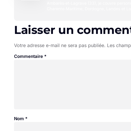
Ambarès‑et‑Lagrave (33), je couvre person
Charente‑Maritime, Dordogne, Landes et Lo
Laisser un comment
Votre adresse e-mail ne sera pas publiée.
Les champs
Commentaire
*
Nom
*