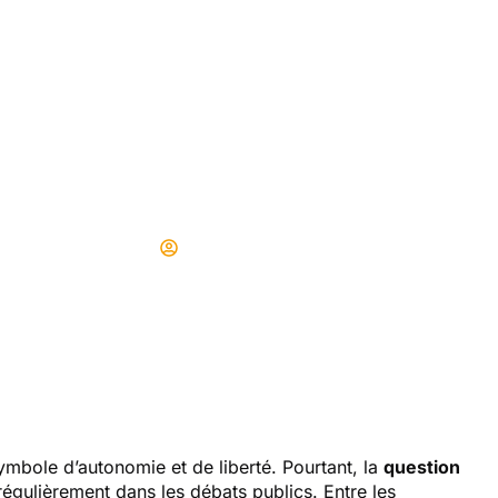
nduire partout en 
tir de cette date, vo
que l’on sait
Didier
04/09/2025
ymbole d’autonomie et de liberté. Pourtant, la
question
régulièrement dans les débats publics. Entre les