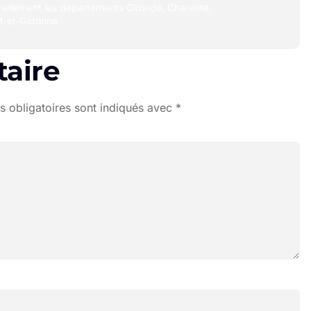
nellement les départements Gironde, Charente,
t‑et‑Garonne
aire
 obligatoires sont indiqués avec
*