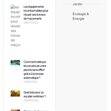
Jardin
Les équipements
incontournables pour
Écologie &
réussir ses travaux
de maçonnerie
Énergie
08/07/2026
Comment nettoyer
les recoins de votre
piscine sans effort
grâce à la brosse
automatique ?
17/06/2026
Quel bois pour un
escalier extérieur ?
29/05/2026