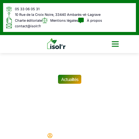
05 33 06 05 31
10 Rue de la Croix Noire, 33440 Ambarès-et-Lagrave
Charte éditoriale
Mentions légales
À propos
contact@isolr.fr
Écologie & Énergie
Actualités
Si vous possédez toujours
ce billet de 5€, vous avez
entre les mains un trésor de
4.000 euros
Didier
29/09/2025