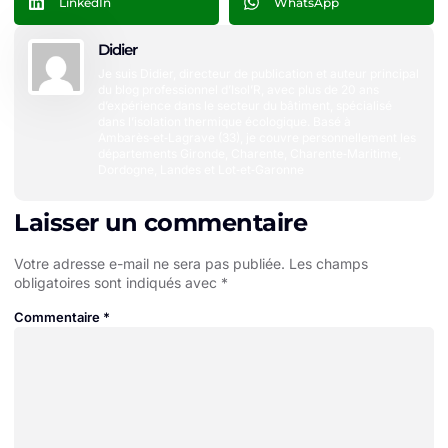
LinkedIn
WhatsApp
Didier
Je suis Didier, directeur de publication et auteur principal
du blog professionnel d’Isol’R, avec plus de 20 ans
d’expérience dans le secteur du bâtiment, spécialisé
dans l’isolation thermique écologique. Basé à
Ambarès‑et‑Lagrave (33), je couvre personnellement les
départements Gironde, Charente, Charente‑Maritime,
Dordogne, Landes et Lot‑et‑Garonne
Laisser un commentaire
Votre adresse e-mail ne sera pas publiée.
Les champs
obligatoires sont indiqués avec
*
Commentaire
*