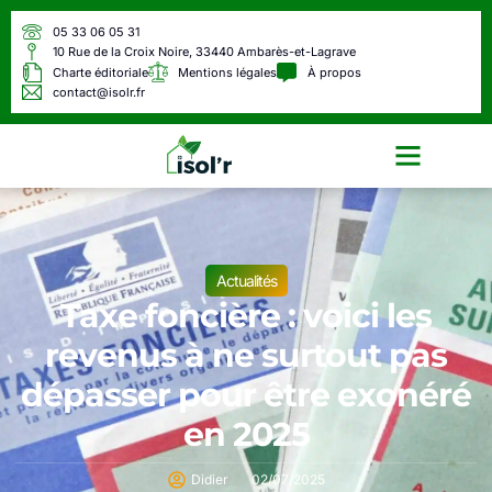
05 33 06 05 31
10 Rue de la Croix Noire, 33440 Ambarès-et-Lagrave
Charte éditoriale
Mentions légales
À propos
contact@isolr.fr
Écologie & Énergie
Actualités
Taxe foncière : voici les
revenus à ne surtout pas
dépasser pour être exonéré
en 2025
Didier
02/07/2025