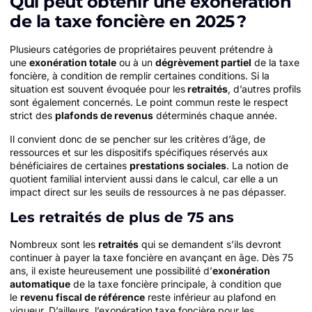
Qui peut obtenir une exonération
de la taxe foncière en 2025 ?
Plusieurs catégories de propriétaires peuvent prétendre à
une
exonération totale
ou à un
dégrèvement partiel
de la taxe
foncière, à condition de remplir certaines conditions. Si la
situation est souvent évoquée pour les
retraités
, d’autres profils
sont également concernés. Le point commun reste le respect
strict des
plafonds de revenus
déterminés chaque année.
Il convient donc de se pencher sur les critères d’âge, de
ressources et sur les dispositifs spécifiques réservés aux
bénéficiaires de certaines
prestations sociales
. La notion de
quotient familial intervient aussi dans le calcul, car elle a un
impact direct sur les seuils de ressources à ne pas dépasser.
Les retraités de plus de 75 ans
Nombreux sont les
retraités
qui se demandent s’ils devront
continuer à payer la taxe foncière en avançant en âge. Dès 75
ans, il existe heureusement une possibilité d’
exonération
automatique
de la taxe foncière principale, à condition que
le
revenu fiscal de référence
reste inférieur au plafond en
vigueur. D’ailleurs, l’exonération taxe foncière pour les