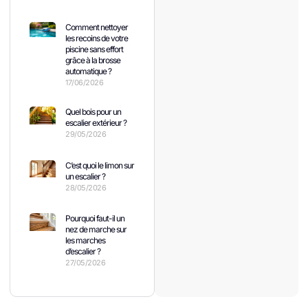
Comment nettoyer
les recoins de votre
piscine sans effort
grâce à la brosse
automatique ?
17/06/2026
Quel bois pour un
escalier extérieur ?
29/05/2026
C’est quoi le limon sur
un escalier ?
28/05/2026
Pourquoi faut-il un
nez de marche sur
les marches
d’escalier ?
27/05/2026