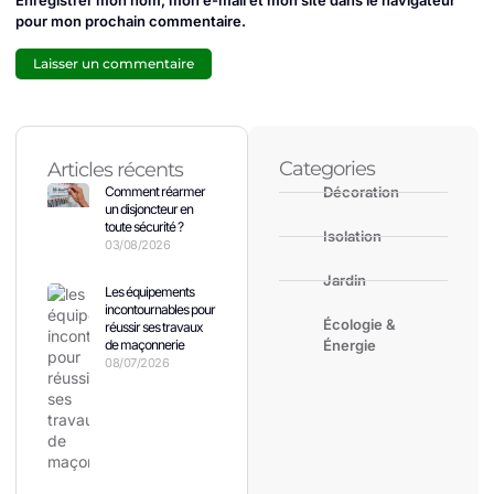
Enregistrer mon nom, mon e-mail et mon site dans le navigateur
pour mon prochain commentaire.
Categories
Articles récents
Comment réarmer
Décoration
un disjoncteur en
toute sécurité ?
Isolation
03/08/2026
Jardin
Les équipements
incontournables pour
Écologie &
réussir ses travaux
de maçonnerie
Énergie
08/07/2026