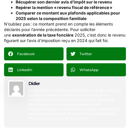
Récupérer son dernier avis d’impôt sur le revenu
Repérer la mention « revenu fiscal de référence »
Comparer ce montant aux plafonds applicables pour
2025 selon la composition familiale
N’oubliez pas : ce montant prend en compte les éléments
déclarés pour l’année précédente. Pour solliciter
une
exonération de la taxe foncière
2025, c’est donc le revenu
figurant sur l’avis d’imposition reçu en 2024 qui fait foi.
Facebook
Twitter
LinkedIn
WhatsApp
Didier
Je suis Didier, directeur de publication et auteur principal
du blog professionnel d’Isol’R, avec plus de 20 ans
d’expérience dans le secteur du bâtiment, spécialisé
dans l’isolation thermique écologique. Basé à
Ambarès‑et‑Lagrave (33), je couvre personnellement les
départements Gironde, Charente, Charente‑Maritime,
Dordogne, Landes et Lot‑et‑Garonne