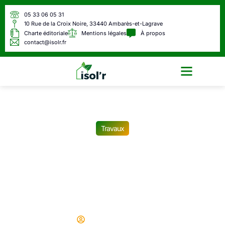
05 33 06 05 31
10 Rue de la Croix Noire, 33440 Ambarès-et-Lagrave
Charte éditoriale
Mentions légales
À propos
contact@isolr.fr
Écologie & Énergie
Travaux
Un ouvrier découvre 436
000 € derrière un mur, mais
sa chance tourne très
rapidement
Didier
07/06/2025