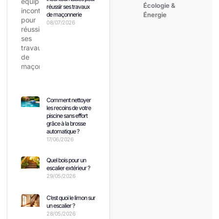
Écologie &
réussir ses travaux
de maçonnerie
Énergie
08/07/2026
Comment nettoyer
les recoins de votre
piscine sans effort
grâce à la brosse
automatique ?
17/06/2026
Quel bois pour un
escalier extérieur ?
29/05/2026
C’est quoi le limon sur
un escalier ?
28/05/2026