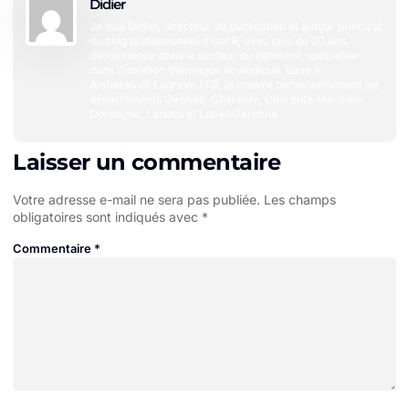
Didier
Je suis Didier, directeur de publication et auteur principal
du blog professionnel d’Isol’R, avec plus de 20 ans
d’expérience dans le secteur du bâtiment, spécialisé
dans l’isolation thermique écologique. Basé à
Ambarès‑et‑Lagrave (33), je couvre personnellement les
départements Gironde, Charente, Charente‑Maritime,
Dordogne, Landes et Lot‑et‑Garonne
Laisser un commentaire
Votre adresse e-mail ne sera pas publiée.
Les champs
obligatoires sont indiqués avec
*
Commentaire
*