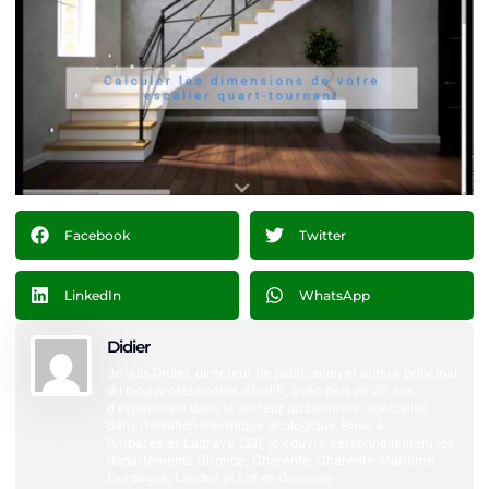
Facebook
Twitter
LinkedIn
WhatsApp
Didier
Je suis Didier, directeur de publication et auteur principal
du blog professionnel d’Isol’R, avec plus de 20 ans
d’expérience dans le secteur du bâtiment, spécialisé
dans l’isolation thermique écologique. Basé à
Ambarès‑et‑Lagrave (33), je couvre personnellement les
départements Gironde, Charente, Charente‑Maritime,
Dordogne, Landes et Lot‑et‑Garonne