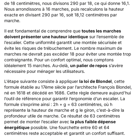
de 18 centimètres, nous divisons 290 par 18, ce qui donne 16,1.
Nous arrondissons à 16 marches, puis recalculons la hauteur
exacte en divisant 290 par 16, soit 18,12 centimètres par
marche.
Il est fondamental de comprendre que
toutes les marches
doivent présenter une hauteur identique
sur l’ensemble de
l’escalier. Cette uniformité garantit une montée sécurisée et
évite les risques de trébuchement. Le nombre maximum de
marches ne devrait pas excéder 18 pour éviter une montée trop
contraignante. Pour un confort optimal, nous comptons
idéalement 15 marches. Au-delà,
un palier de repos
s’avère
nécessaire pour ménager les utilisateurs.
L’étape suivante consiste à appliquer
la loi de Blondel
, cette
formule établie au 17ème siècle par l’architecte François Blondel,
né en 1618 et décédé en 1686. Cette règle demeure aujourd’hui
l’outil de référence pour garantir l’ergonomie d’un escalier. La
formule s’exprime ainsi : 2h + g = 63 centimètres, où h
représente la hauteur de marche et g le giron, c’est-à-dire la
profondeur utile de marche. Ce résultat de 63 centimètres
permet de monter l’escalier avec
la plus faible dépense
énergétique
possible. Une fourchette entre 60 et 64
centimètres reste acceptable et garantit un confort suffisant.