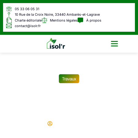
05 33 06 05 31
10 Rue de la Croix Noire, 33440 Ambarès-et-Lagrave
Charte éditoriale
Mentions légales
À propos
contact@isolr.fr
Écologie & Énergie
Travaux
Comment faire le calcul
d’un escalier quart tournant
?
Didier
21/05/2026