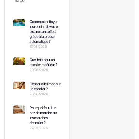
Comment nettoyer
les recoins de votre
piscine sans effort
grâce à la brosse
automatique ?
17/06/2026
Quel bois pour un
escalier extérieur ?
29/05/2026
C’est quoi le limon sur
un escalier ?
28/05/2026
Pourquoi faut-il un
nez de marche sur
les marches
d’escalier ?
27/05/2026