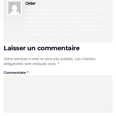
Didier
Je suis Didier, directeur de publication et auteur principal
du blog professionnel d’Isol’R, avec plus de 20 ans
d’expérience dans le secteur du bâtiment, spécialisé
dans l’isolation thermique écologique. Basé à
Ambarès‑et‑Lagrave (33), je couvre personnellement les
départements Gironde, Charente, Charente‑Maritime,
Dordogne, Landes et Lot‑et‑Garonne
Laisser un commentaire
Votre adresse e-mail ne sera pas publiée.
Les champs
obligatoires sont indiqués avec
*
Commentaire
*