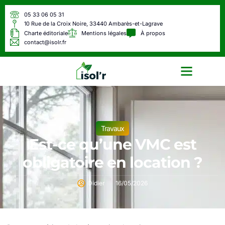
05 33 06 05 31
10 Rue de la Croix Noire, 33440 Ambarès-et-Lagrave
Charte éditoriale
Mentions légales
À propos
contact@isolr.fr
Écologie & Énergie
Travaux
Est-ce qu’une VMC est
obligatoire en location ?
Didier
16/05/2026