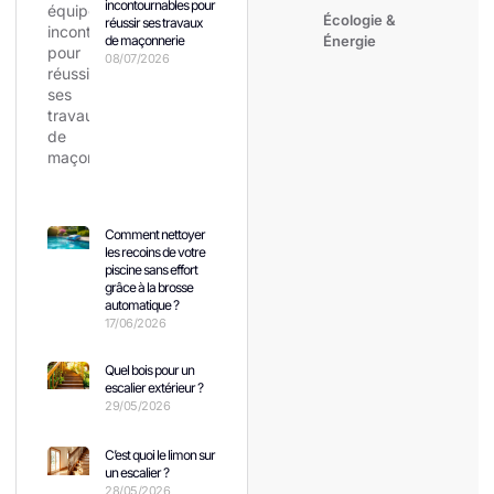
incontournables pour
Écologie &
réussir ses travaux
de maçonnerie
Énergie
08/07/2026
Comment nettoyer
les recoins de votre
piscine sans effort
grâce à la brosse
automatique ?
17/06/2026
Quel bois pour un
escalier extérieur ?
29/05/2026
C’est quoi le limon sur
un escalier ?
28/05/2026