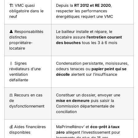
🏗️ VMC quasi
Depuis la
RT 2012 et RE 2020
,
obligatoire dans le
respecter les performances
neuf
énergétiques requiert une VMC
👤 Responsabilités
Le bailleur installe et répare, le
distinctes
locataire assure
l’entretien courant
propriétaire-
des bouches
tous les 3 à 6 mois
locataire
💧 Signes
Condensation persistante, moisissures,
révélateurs d’une
odeurs tenaces ou
papier peint qui se
ventilation
décolle
alertent sur l’insuffisance
défaillante
⚖️ Recours en cas
Constituer un dossier, envoyer une
de
mise en demeure
puis saisir la
dysfonctionnement
Commission départementale de
conciliation
💰 Aides financières
MaPrimeRénov’ et
éco-prêt à taux
disponibles
zéro
allègent l’investissement pour
logements de plus de 15 ans